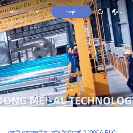
ভিডিও
ঘটনাবলী
উদ্ধৃতি
সেফটি অ্যানোডাইজিং লাইন ইকুইপমেন্ট 21000A PLC