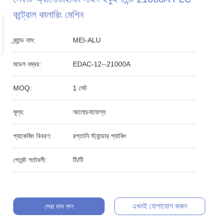
কন্ট্রোল কালারিং মেশিন
ব্র্যান্ড নাম:
MEI-ALU
মডেল নম্বর:
EDAC-12--21000A
MOQ:
1 সেট
মূল্য:
আলোচনাযোগ্য
প্যাকেজিং বিবরণ:
রপ্তানি স্ট্যান্ডার প্যাকিং
পেমেন্ট শর্তাবলী:
টি/টি
এখনই যোগাযোগ করুন
সেরা দাম পান