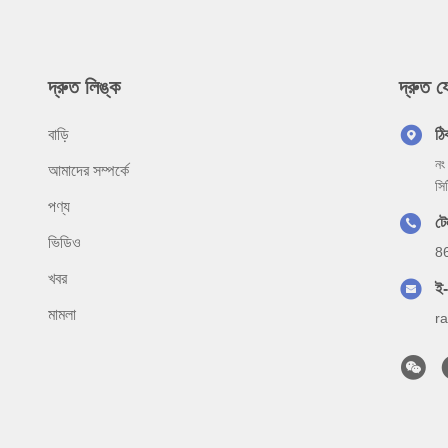
দ্রুত লিঙ্ক
দ্রুত 
বাড়ি
ঠি
নং
আমাদের সম্পর্কে
সি
পণ্য
টে
ভিডিও
8
খবর
ই
মামলা
r