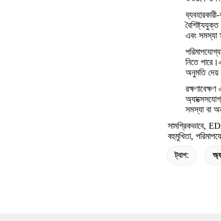
ব্যবহারকারী-
বৈশিষ্ট্যযু
এবং সমস্যা 
পরিমাপযোগ্য
নিতে পারে।এ
অনুমতি দেয
রক্ষণাবেক্ষ
অ্যাক্সেসযো
সমস্যা বা অ
সামগ্রিকভাবে, ED
বহুমুখিতা, পরিমাপয
ট্যাগ:
অ্