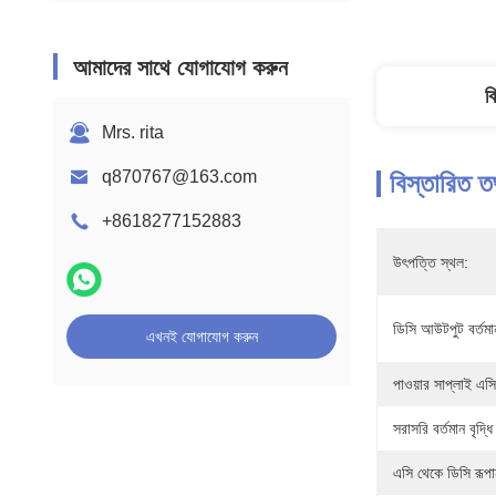
আমাদের সাথে যোগাযোগ করুন
ব
Mrs. rita
q870767@163.com
বিস্তারিত ত
+8618277152883
উৎপত্তি স্থল:
ডিসি আউটপুট বর্তমা
এখনই যোগাযোগ করুন
পাওয়ার সাপ্লাই এসি
সরাসরি বর্তমান বৃদ্ধি
এসি থেকে ডিসি রূপা