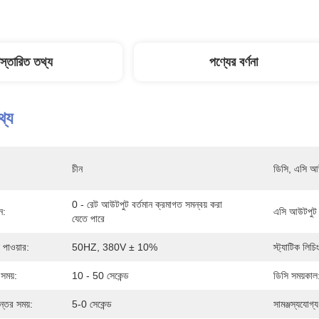
িস্তারিত তথ্য
পণ্যের বর্ণনা
থ্য
চীন
ডিসি, এসি আউ
0 - রেট আউটপুট বর্তমান ক্রমাগত সমন্বয় করা 
ন:
এসি আউটপুট ক
যেতে পারে
 পাওয়ার:
50HZ, 380V ± 10%
স্ট্যাটিক লিচি
 সময়:
10 - 50 সেকেন্ড
ডিসি সময়কাল
ন্তর সময়:
5-0 সেকেন্ড
সামঞ্জস্যযোগ্য