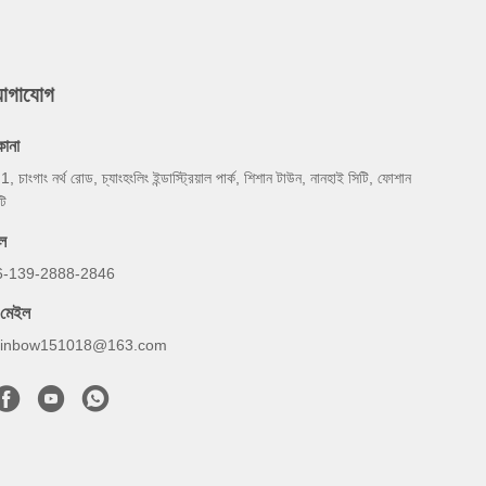
যোগাযোগ
কানা
 1, চাংগাং নর্থ রোড, চ্যাংহংলিং ইন্ডাস্ট্রিয়াল পার্ক, শিশান টাউন, নানহাই সিটি, ফোশান
টি
ল
6-139-2888-2846
-মেইল
ainbow151018@163.com