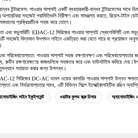
বান্ধব ইন্টারফেস: পাওয়ার সাপ্লাই একটি ব্যবহারকারী-বান্ধব ইন্টারফেসের সাথে ডিজ
ক্ত।অপারেটররা সহজেই পরামিতিগুলি নিরীক্ষণ এবং সামঞ্জস্য করতে, রিয়েল-টাইম ড
সমাধানের প্রক্রিয়াটিকে সহজ করে তোলে।
তা এবং মডুলারিটি: EDAC-12 সিরিজের পাওয়ার সাপ্লাই স্কেলেবিলিটি এবং মডুলার
টি সহজেই বিদ্যমান উৎপাদন লাইনে একত্রিত করা যেতে পারে বা প্রয়োজন অনুসার
়।
ণ এবং পরিষেবাযোগ্যতা: পাওয়ার সাপ্লাই সহজ রক্ষণাবেক্ষণ এবং পরিষেবাযোগ্যতা
গ্য, রুটিন রক্ষণাবেক্ষণের কাজগুলিকে সহজতর করে এবং ডাউনটাইম কমিয়ে দেয়।উপ
নুসন্ধানে সহায়তা করার জন্য উপলব্ধ।
AC-12 সিরিজের DC-AC ডাবল ওয়েভ কালারিং পাওয়ার সাপ্লাই উন্নত ক্ষমতা, শক
োগ্যতা এবং নির্ভরযোগ্যতার সাথে, এটি বিভিন্ন শিল্পে ইলেক্ট্রোলাইটিক রঙিন অ্য
যানোডাইজিং লাইন ইকুইপমেন্ট
ওয়াটার কুলড স্ক্রু চিলার
অ্যানোডাইজিং এর