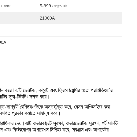
ার সময়:
5-999 সেকেন্ড বার
21000A
000A
ান করে।এটি ভোল্টেজ, কারেন্ট এবং ফ্রিকোয়েন্সির মতো পরামিতিগুলির
াটির সূক্ষ্ম-টিউনিং সক্ষম করে।
ি-সাশ্রয়ী বৈশিষ্ট্যগুলিকে অন্তর্ভুক্ত করে, যেমন অপ্টিমাইজ করা
রিবেশগত প্রভাব কমাতে সাহায্য করে।
ার দেয়।এটি ওভারকারেন্ট সুরক্ষা, ওভারভোল্টেজ সুরক্ষা, শর্ট সার্কিট
নিরাপদ এবং নির্ভরযোগ্য অপারেশন নিশ্চিত করে, সরঞ্জাম এবং অপারেটর