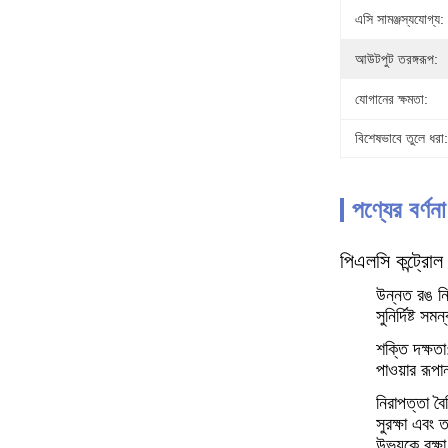
এসি সামঞ্জস্যযোগ্য:
আউটপুট তরঙ্গরূপ:
যোগানের ক্ষমতা:
বিশেষভাবে তুলে ধরা:
পণ্যের বর্ণনা
পিএলসি কন্ট্রোল
উন্নত রঙ নিয
সুনির্দিষ্ট স
শক্তি দক্ষতা
পাওয়ার রূপ
নিরাপত্তা বৈ
সুরক্ষা এবং 
উভয়কে রক্ষ