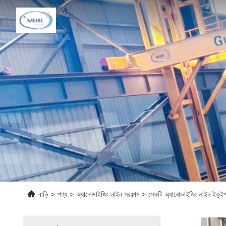
বাড়ি
>
পণ্য
>
অ্যানোডাইজিং লাইন সরঞ্জাম
>
সেফটি অ্যানোডাইজিং লাইন ইকুইপ