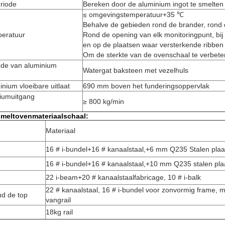
riode
Bereken door de aluminium ingot te smelten 
≤ omgevingstemperatuur+35 ℃
Behalve de gebieden rond de brander, rond 
peratuur
Rond de opening van elk monitoringpunt, bij
en op de plaatsen waar versterkende ribben
Om de sterkte van de ovenschaal te verbete
de van aluminium
Watergat baksteen met vezelhuls
nium vloeibare uitlaat
690 mm boven het funderingsoppervlak
niumuitgang
≥ 800 kg/min
meltovenmateriaalschaal
:
Materiaal
16 # i-bundel+16 # kanaalstaal,+6 mm Q235 Stalen plaa
16 # i-bundel+16 # kanaalstaal,+10 mm Q235 stalen pla
22 i-beam+20 # kanaalstaalfabricage, 10 # i-balk
22 # kanaalstaal, 16 # i-bundel voor zonvormig frame, m
d de top
vangrail
18kg rail