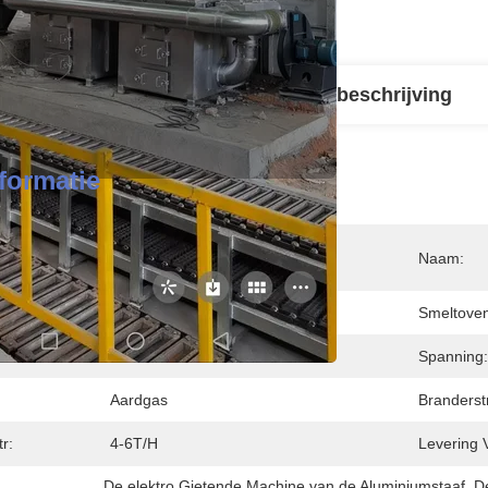
il Informatie
Productbeschrijving
nformatie
rkomst:
CHINA
Naam:
iteit:
30t
Smeltoven
n De Ovendeur:
2600*1400
Spanning:
Aardgas
Branderst
r:
4-6T/H
Levering 
De elektro Gietende Machine van de Aluminiumstaaf
, 
D