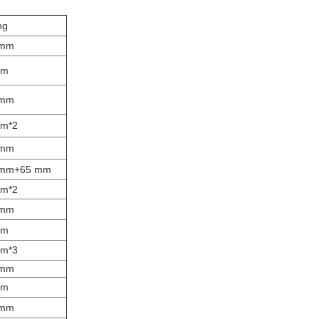
ng
 mm
mm
 mm
mm*2
 mm
 mm+65 mm
mm*2
 mm
mm
mm*3
 mm
mm
 mm