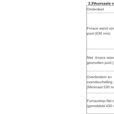
2.3
Vuurvaste v
Onderdeel
Frnace wand va
pool (630 mm)
Niet -frnace wan
gesmolten pool 
Ovenbodem en
ovendeurhelling
(Minimaal 530 
Furnacetop-flat 
(gemiddeld 430