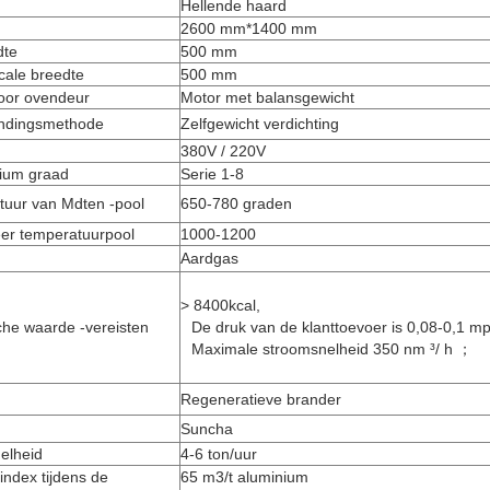
Hellende haard
2600 mm*1400 mm
dte
500 mm
cale breedte
500 mm
voor ovendeur
Motor met balansgewicht
ndingsmethode
Zelfgewicht verdichting
380V / 220V
nium graad
Serie 1-8
uur van Mdten -pool
650-780 graden
er temperatuurpool
1000-1200
Aardgas
> 8400kcal,
che waarde -vereisten
De druk van de klanttoevoer is 0,08-0,1 mp
Maximale stroomsnelheid 350 nm ³/ h ；
Regeneratieve brander
Suncha
elheid
4-6 ton/uur
index tijdens de
65 m3/t aluminium