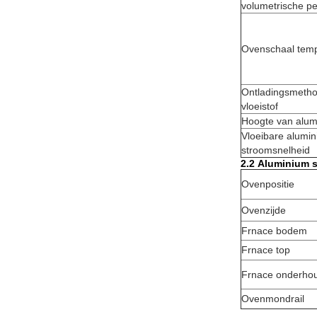
volumetrische pe
Ovenschaal tem
Ontladingsmetho
vloeistof
Hoogte van alumi
Vloeibare alumi
stroomsnelheid
2.2
Aluminium s
Ovenpositie
Ovenzijde
Frnace bodem
Frnace top
Frnace onderhou
Ovenmondrail