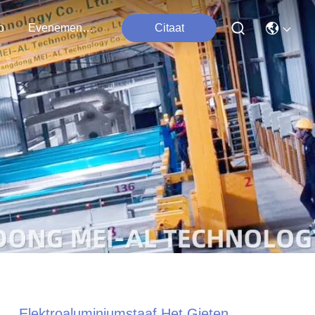
o
Evenementen
Citaat
Elektroaluminiumstaaf Het Gieten