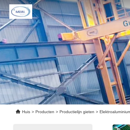
Huis
>
Producten
>
Productielijn gieten
>
Elektroaluminiu