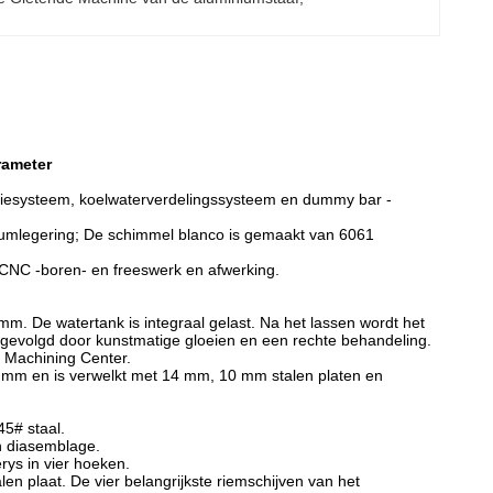
rameter
ributiesysteem, koelwaterverdelingssysteem en dummy bar -
miniumlegering; De schimmel blanco is gemaakt van 6061
 CNC -boren- en freeswerk en afwerking.
mm. De watertank is integraal gelast. Na het lassen wordt het
gevolgd door kunstmatige gloeien en een rechte behandeling.
y Machining Center.
0 mm en is verwelkt met 14 mm, 10 mm stalen platen en
5# staal.
n diasemblage.
rys in vier hoeken.
en plaat. De vier belangrijkste riemschijven van het