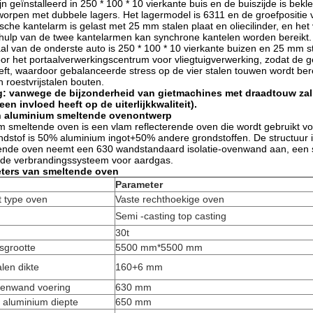
n geïnstalleerd in 250 * 100 * 10 vierkante buis en de buiszijde is bek
ntworpen met dubbele lagers. Het lagermodel is 6311 en de groefpositie
ische kantelarm is gelast met 25 mm stalen plaat en oliecilinder, en he
hulp van de twee kantelarmen kan synchrone kantelen worden bereikt.
aal van de onderste auto is 250 * 100 * 10 vierkante buizen en 25 mm st
or het portaalverwerkingscentrum voor vliegtuigverwerking, zodat de 
eeft, waardoor gebalanceerde stress op de vier stalen touwen wordt ber
n roestvrijstalen bouten.
: vanwege de bijzonderheid van gietmachines met draadtouw zal lic
en invloed heeft op de uiterlijkkwaliteit).
n aluminium smeltende ovenontwerp
m smeltende oven is een vlam reflecterende oven die wordt gebruikt 
ondstof is 50% aluminium ingot+50% andere grondstoffen. De structuur
ende oven neemt een 630 wandstandaard isolatie-ovenwand aan, een s
de verbrandingssysteem voor aardgas.
eters van smeltende oven
Parameter
t type oven
Vaste rechthoekige oven
Semi -casting top casting
30t
sgrootte
5500 mm*5500 mm
len dikte
160+6 mm
venwand voering
630 mm
f aluminium diepte
650 mm