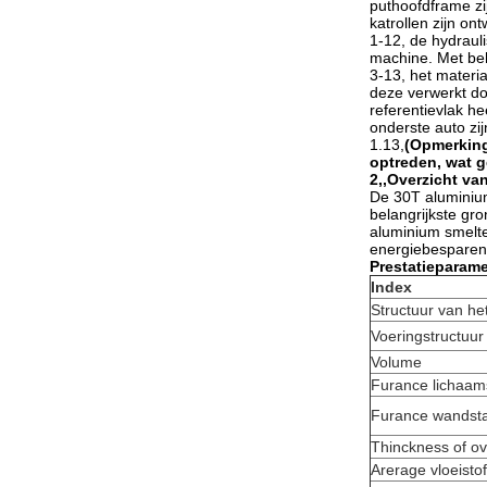
puthoofdframe zij
katrollen zijn o
1-12, de hydraul
machine. Met be
3-13, het materi
deze verwerkt do
referentievlak h
onderste auto zij
1.13,
(Opmerking
optreden, wat ge
2
,,
Overzicht va
De 30T aluminiu
belangrijkste gr
aluminium smelt
energiebesparen
Prestatieparam
Index
Structuur van he
Voeringstructuur
Volume
Furance lichaam
Furance wandsta
Thinckness of o
Arerage vloeisto