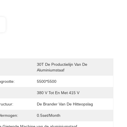
30T De Productielijn Van De 
Aluminiumstaaf
grootte:
5500*5500
380 V Tot En Met 415 V
ructuur:
De Brander Van De Hitteopslag
Vermogen:
0.5set/month
e Gietende Machine van de aluminiumstaaf
, 