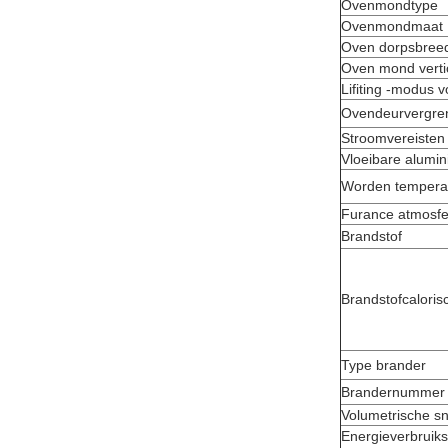
Ovenmondtype
Ovenmondmaat
Oven dorpsbree
Oven mond verti
Lifiting -modus 
Ovendeurvergre
Stroomvereisten
Vloeibare alumi
Worden temperat
Furance atmosfe
Brandstof
Brandstofcaloris
Type brander
Brandernummer
Volumetrische sn
Energieverbruiks