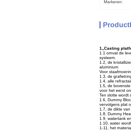
Markeren:
Product
1
,,
Casting plat
1.1 omvat de leve
systeem.
1.2, de kristall
aluminium
Voor staafmoerin
1.3, de grafietri
1.4, alle refract
1.5, de bovenste
voor het eerst o
Ten slotte wordt
1.6, Dummy Block
vervolgens plat 
1.7, de dikte va
1.8, Dummy Head 
1.9, watertank e
1.10, water wordt
1-11, het materia