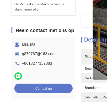
De Verpakkende Machine van het
aluminiumprofiel
Deta
Neem contact met ons op
Detail I
Mrs. rita
q870767@163.com
Plaats Van He
+8618277152883
Smeltovencapac
De Grootte Va
Brandstof:
Contact nu
Uitsmelting Rat