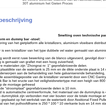
30T aluminium het Gieten Proces
beschrijving
Smelting oven technische pa
form en dummy bar -stoel
:
ring van het gietplatform alle kristallizers, aluminium vloeibare dist
izer is een kristallizer van het type dubbele vel water gemaakt van alu
g wordt eerst ruwe bewerking van de blanco uitgevoerd, gevolgd door
ng is gemaakt van grafiet met een hoog zuiverheid;
aire materialen zijn "Zhongnai nr. 1" geprefabriceerde delen.
 plaatdikte van de watertank is 25 mm en de dikte onderste plaat is 14 
nderworpen aan de behandeling van hete galvaniserende behandeling, 
 de assemblagepositie van de kristallizer verwerkt door een CNC Gantr
 Bar is het sructe van het veiligheidsnetertype met een heigh van 80
op de montage gefreesd
n de "stroomplaat" geprefabriceerde delen is 10 mm.
is automatische centreerformule, het materiaal van de dummykop is 4
n dummyblok zijn verbonden met vier bouten voor de totale montage e
 geplaatst op het werkvlak van de watertank door Assitional Fixed Pulle
al van het puthoofdframe is 250 * 100 * 10 vierkante buis en 14 mm stal