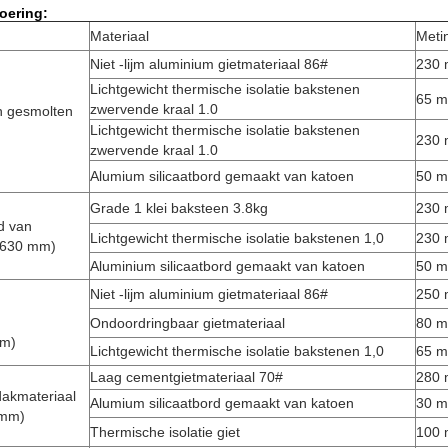
oering
:
Materiaal
Meti
Niet -lijm aluminium gietmateriaal 86#
230
Lichtgewicht thermische isolatie bakstenen
65 
zwervende kraal 1.0
n gesmolten
Lichtgewicht thermische isolatie bakstenen
230
zwervende kraal 1.0
Alumium silicaatbord gemaakt van katoen
50 
Grade 1 klei baksteen 3.8kg
230
d van
Lichtgewicht thermische isolatie bakstenen 1,0
230
(630 mm)
Aluminium silicaatbord gemaakt van katoen
50 
Niet -lijm aluminium gietmateriaal 86#
250
Ondoordringbaar gietmateriaal
80 
mm)
Lichtgewicht thermische isolatie bakstenen 1,0
65 
Laag cementgietmateriaal 70#
280
dakmateriaal
Alumium silicaatbord gemaakt van katoen
30 
 mm)
Thermische isolatie giet
100