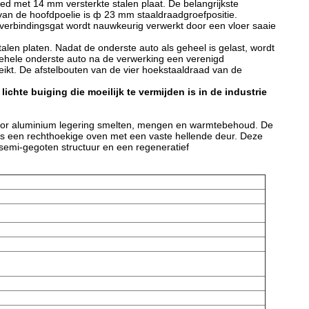
leed met 14 mm versterkte stalen plaat. De belangrijkste
 van de hoofdpoelie is ф 23 mm staaldraadgroefpositie.
t verbindingsgat wordt nauwkeurig verwerkt door een vloer saaie
alen platen. Nadat de onderste auto als geheel is gelast, wordt
gehele onderste auto na de verwerking een verenigd
eikt. De afstelbouten van de vier hoekstaaldraad van de
hte buiging die moeilijk te vermijden is in de industrie
voor aluminium legering smelten, mengen en warmtebehoud. De
 is een rechthoekige oven met een vaste hellende deur. Deze
emi-gegoten structuur en een regeneratief