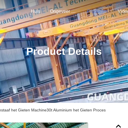
Huis
Ongeveer Ons
Producten
Vide
Product Details
mstaaf het Gieten Machine30t Aluminium het Gieten Proces