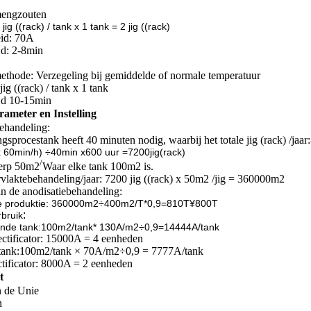
mengzouten
ig ((rack) / tank x 1 tank = 2 jig ((rack)
eid: 70A
jd: 2-8min
ethode: Verzegeling bij gemiddelde of normale temperatuur
jig ((rack) / tank x 1 tank
jd 10-15min
ameter en Instelling
ehandeling:
gsprocestank heeft 40 minuten nodig, waarbij het totale jig (rack) /jaar:
 x 60min/h) ÷40min x600 uur =7200jig(rack)
/
erp 50m2
Waar elke tank 100m2 is.
vlaktebehandeling/jaar: 7200 jig ((rack) x 50m2 /jig = 360000m2
n de anodisatiebehandeling:
e produktie: 360000m2÷400m2/T*0,9=810T
¥800T
:
bruik
ende tank:100m2/tank* 130A/m2÷0,9=14444A/tank
ctificator: 15000A = 4 eenheden
tank:
100m2/tank × 70A/m2÷0,9 = 7777A/tank
ctificator: 8000A = 2 eenheden
t
 de Unie
n