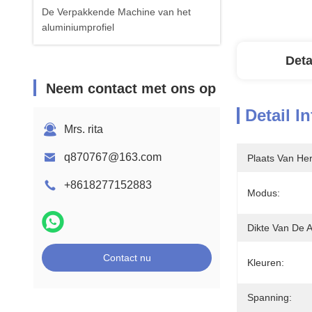
De Verpakkende Machine van het
aluminiumprofiel
Deta
Neem contact met ons op
Detail I
Mrs. rita
q870767@163.com
Plaats Van He
+8618277152883
Modus:
Dikte Van De 
Contact nu
Kleuren:
Spanning: