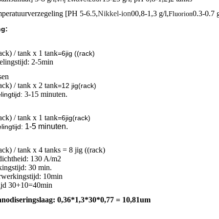
eratuurverzegeling [PH 5-6.5,
Nikkel-ion
00,8-1,3 g/l,
0.3-0.7 g
Fluorion
ng:
rack) / tank x 1 tank
=6jig ((rack)
lingstijd: 2-5min
sen
rack) / tank x 2 tank
=
12 jig
(rack)
3-15 minuten.
ling
tijd:
rack) / tank x 1 tank
=
6jig
(rack)
1-5 minuten.
ling
tijd:
rack) / tank x 4 tanks = 8 jig ((rack)
dichtheid: 130 A/m2
ingstijd: 30 min.
rwerkingstijd: 10min
 tijd 30+10=40min
nodiseringslaag: 0,36*1,3*30*0,77 = 10,81um