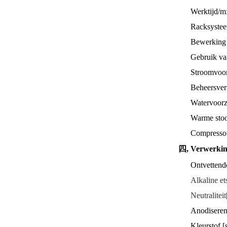
Werktijd/m
Racksystee
Bewerking 
Gebruik va
Stroomvoor
Beheersve
Watervoorz
Warme sto
Compressor
四, Verwerki
Ontvettend
Alkaline et
Neutraliteit
Anodiseren
Kleurstof [