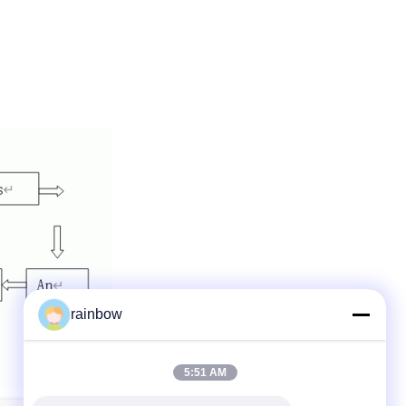
rainbow
5:51 AM