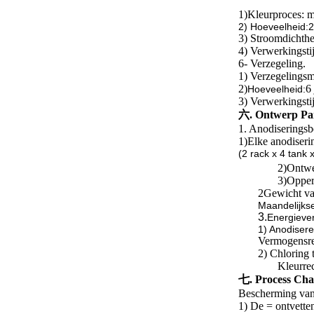
1)
Kleurproces: 
2) Hoeveelheid:2 j
3) Stroomdichth
4) Verwerkingsti
6- Verzegeling.
1) Verzegelingsm
2)
6 
Hoeveelheid:
3) Verwerkingsti
六. Ontwerp Par
1. Anodiseringsb
1)
Elke anodiserin
(2 rack x 4 tank
2)
Ontw
3)
Opper
2Gewicht va
Maandelijks
3.
Energiever
1) Anodiser
Vermogensre
2) Chloring 
Kleurre
七. Process Cha
Bescherming van
1) De = ontvette