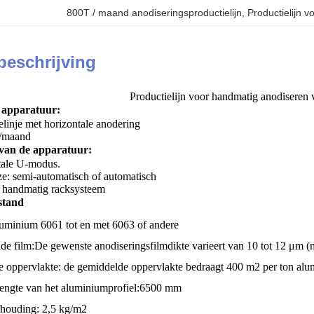
800T / maand anodiseringsproductielijn
, 
Productielijn 
beschrijving
Productielijn voor handmatig anodiseren
apparatuur:
linje met horizontale anodering
T/maand
 van de apparatuur:
tale U-modus.
e: semi-automatisch of automatisch
 handmatig racksysteem
stand
luminium 6061 tot en met 6063 of andere
de film:
De gewenste anodiseringsfilmdikte varieert van 10 tot 12 μm (
 oppervlakte: de gemiddelde oppervlakte bedraagt 400 m2 per ton alu
engte van het aluminiumprofiel:6500 mm
rhouding: 2,5 kg/m2