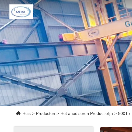
Huis
>
Producten
>
Het anodiseren Productielijn
>
800T /