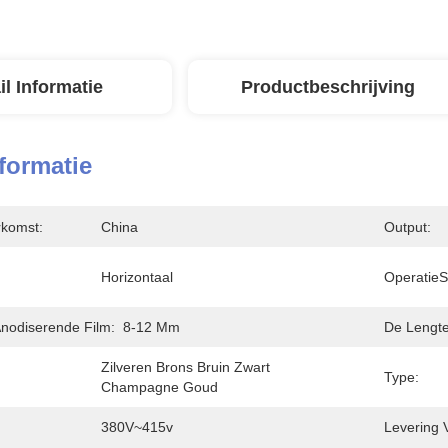
il Informatie
Productbeschrijving
nformatie
rkomst:
China
Output:
Horizontaal
OperatieS
Anodiserende Film:
8-12 Μm
De Lengte
Zilveren Brons Bruin Zwart 
Type:
Champagne Goud
380V~415v
Levering 