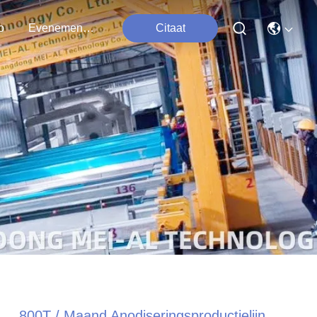
o
Evenementen
Citaat
800T / Maand Anodiseringsproductielijn