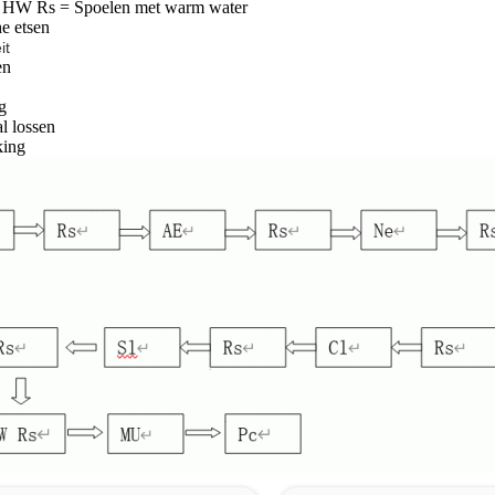
, HW Rs = Spoelen met warm water
he etsen
it
en
g
l lossen
king