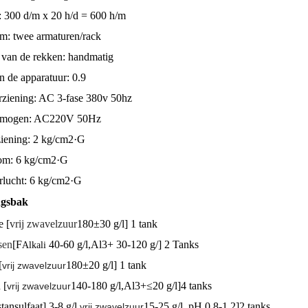
: 300 d/m x 20 h/d = 600 h/m
m: twee armaturen
/rack
van de rekken: handmatig
n de apparatuur: 0.9
ziening: AC 3-fase 380v 50hz
rmogen: AC220V 50Hz
iening: 2 kg/cm2·G
om: 6 kg/cm2·G
lucht: 6 kg/cm2·G
ngsbak
e [
vrij zwavelzuur
180±30 g/l] 1 tank
sen
[F
40-60 g/l,Al3+ 30-120 g/] 2 Tanks
Alkali
[
180±20 g/l] 1 tank
vrij zwavelzuur
 [
140-180 g/l,Al3+≤20 g/l]
4 tanks
vrij zwavelzuur
stansulfaat]
3-8 g/l,
15-25 g/l, pH 0,8-1,2]
2 tanks
vrij zwavelzuur