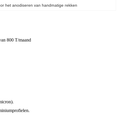
voor het anodiseren van handmatige rekken
 van 800 T/maand
micron).
miniumprofielen.