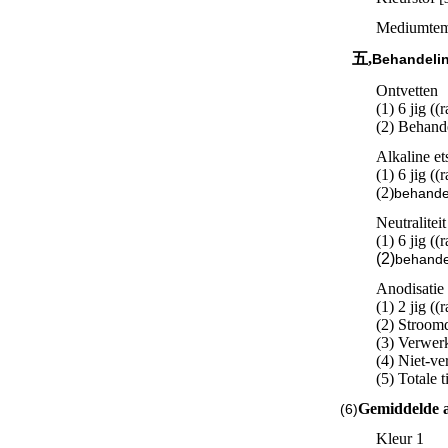
Mediumtemp
五,
Behandeli
Ontvetten
(1) 6 jig ((
(2) Behande
Alkaline et
(1) 6 jig ((
(2)
behande
Neutraliteit
(1) 6 jig ((
(2)
behande
Anodisatie
(1) 2 jig ((
(2) Stroom
(3) Verwerk
(4) Niet-ve
(5) Totale
Gemiddelde a
(6)
Kleur 1