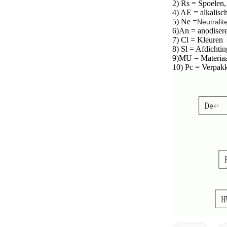
2) Rs = Spoelen
4) AE = alkalisc
5) Ne =
Neutralite
6)
An = anodiser
7) Cl = Kleuren
8) Sl = Afdichtin
9)
MU = Materiaa
10) Pc = Verpak