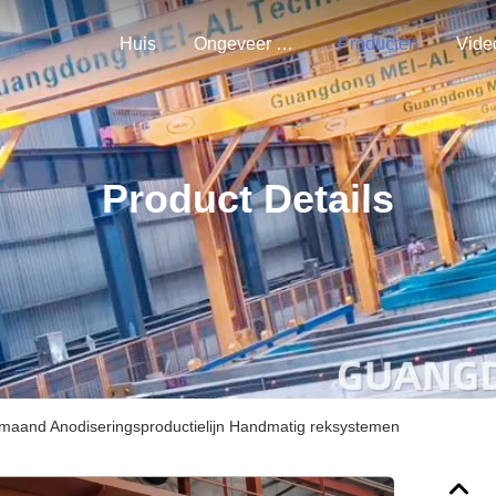
Huis
Ongeveer Ons
Producten
Vide
Product Details
 maand Anodiseringsproductielijn Handmatig reksystemen