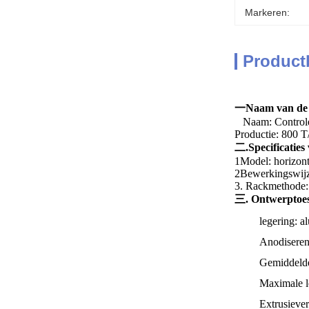
Markeren:
Product
一Naam van de 
Naam: Controle
Productie: 800 
二.Specificaties
1Model: horizon
2Bewerkingswijz
3. Rackmethode:
三. Ontwerptoe
legering: a
Anodiseren
Gemiddelde
Maximale l
Extrusieve