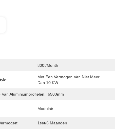
800t/month
Met Een Vermogen Van Niet Meer 
tyle:
Dan 10 KW
 Van Aluminiumprofielen:
6500mm
Modulair
Vermogen:
1set/6 Maanden