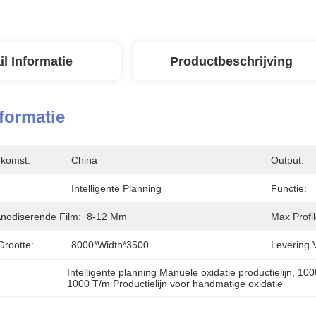
il Informatie
Productbeschrijving
nformatie
rkomst:
China
Output:
Intelligente Planning
Functie:
Anodiserende Film:
8-12 Μm
Max Profi
Grootte:
8000*width*3500
Levering 
Intelligente planning Manuele oxidatie productielijn
, 
100
1000 T/m Productielijn voor handmatige oxidatie