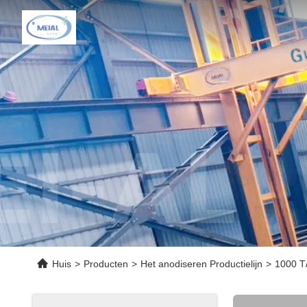
Huis
>
Producten
>
Het anodiseren Productielijn
>
1000 T/