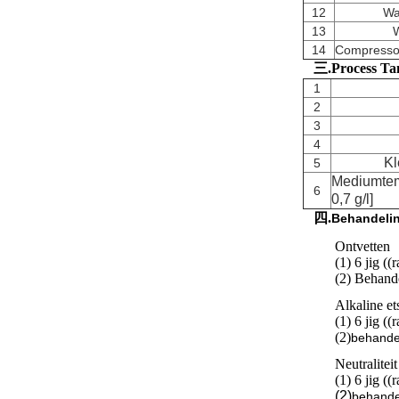
12
Wa
13
14
Compressor
三.Process Ta
1
2
3
4
Kl
5
Mediumtem
6
0,7 g/l]
四.
Behandeli
Ontvetten
(1) 6 jig ((
(2) Behande
Alkaline et
(1) 6 jig ((
(2)
behande
Neutraliteit
(1) 6 jig ((
(2)
behande