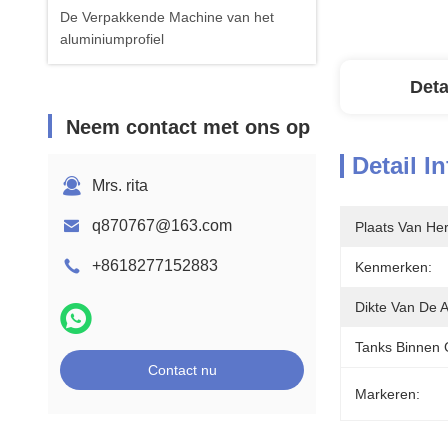
De Verpakkende Machine van het
aluminiumprofiel
Deta
Neem contact met ons op
Detail I
Mrs. rita
q870767@163.com
Plaats Van He
+8618277152883
Kenmerken:
Dikte Van De 
Tanks Binnen 
Contact nu
Markeren: