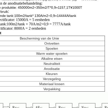
n de anodisatiebehandeling:
e produktie: 450000m2÷350m2/T*0,9=1157,1T
¥1000T
:
bruik
ende tank:100m2/tank* 130A/m2÷0,9=14444A/tank
ctificator: 15000A = 5 eenheden
tank:
100m2/tank × 70A/m2÷0,9 = 7777A/tank
ctificator: 8000A = 2 eenheden
t
Bescherming van de Unie
Ontvetten
Spoelen
Warm water spoelen
Alkaline etsen
Neutraliteit
Anodisatie
Kleuren
Verzegeling
Materiaal lossen
Verpakking