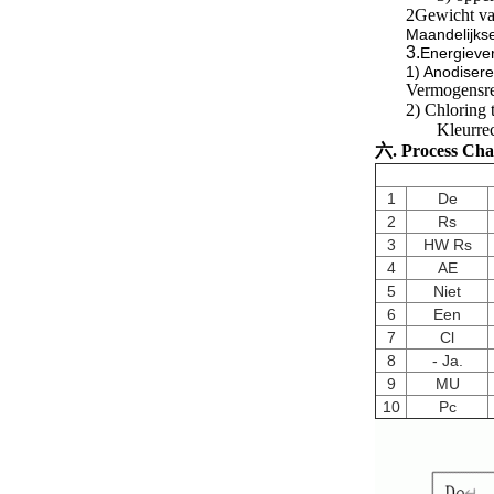
2Gewicht va
Maandelijks
3.
Energiever
1) Anodiser
Vermogensre
2) Chloring 
Kleurre
六. Process Cha
1
De
2
Rs
3
HW Rs
4
AE
5
Niet
6
Een
7
Cl
8
- Ja.
9
MU
10
Pc