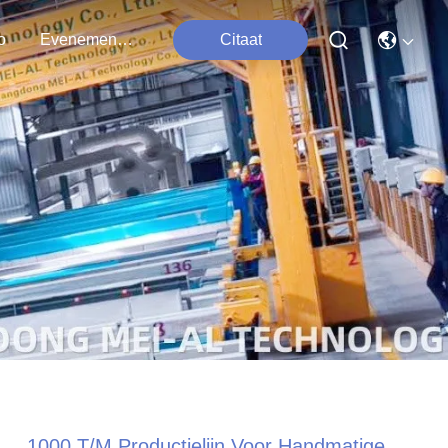
o
Evenementen
Citaat
1000 T/m Productielijn Voor Handmatige