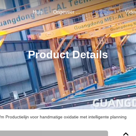
Huis
Ongeveer Ons
Producten
Vide
Product Details
m Productielijn voor handmatige oxidatie met intelligente planning