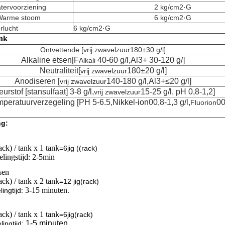
tervoorziening
2 kg/cm2·G
Warme stoom
6 kg/cm2·G
lucht
6 kg/cm2·G
nk
Ontvettende [
vrij zwavelzuur
180±30 g/l]
Alkaline etsen
[F
40-60 g/l,Al3+ 30-120 g/]
Alkali
Neutraliteit
[
180±20 g/l]
vrij zwavelzuur
Anodiseren [
140-180 g/l,Al3+≤20 g/l]
vrij zwavelzuur
eurstof [stansulfaat]
3-8 g/l,
15-25 g/l, pH 0,8-1,2]
vrij zwavelzuur
peratuurverzegeling [PH 5-6.5,
Nikkel-ion
00,8-1,3 g/l,
00
Fluorion
ng:
rack) / tank x 1 tank
=6jig ((rack)
lingstijd: 2-5min
sen
rack) / tank x 2 tank
=
12 jig
(rack)
3-15 minuten.
ling
tijd:
rack) / tank x 1 tank
=
6jig
(rack)
1-5 minuten.
ling
tijd: