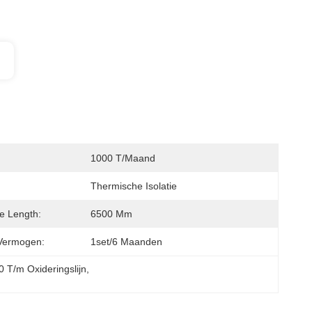
1000 T/maand
Thermische Isolatie
le Length:
6500 Mm
Vermogen:
1set/6 Maanden
0 T/m Oxideringslijn
, 