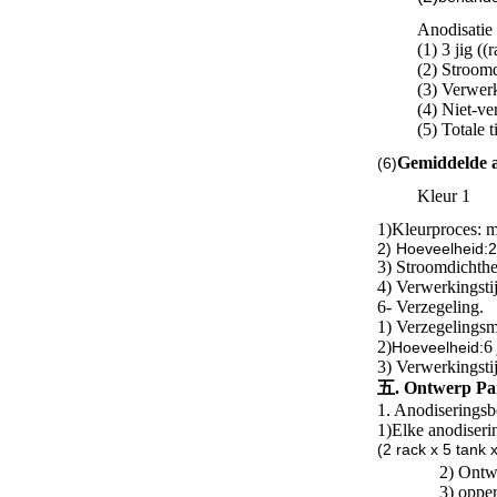
Anodisatie
(1) 3 jig ((
(2) Stroom
(3) Verwerk
(4) Niet-ve
(5) Totale
Gemiddelde a
(6)
Kleur 1
1)
Kleurproces: 
2) Hoeveelheid:2 j
3) Stroomdichth
4) Verwerkingsti
6- Verzegeling.
1) Verzegelingsm
2)
6 
Hoeveelheid:
3) Verwerkingsti
五. Ontwerp Par
1. Anodiseringsb
1)
Elke anodiserin
(2 rack x 5 tank
2) Ontw
3) opper