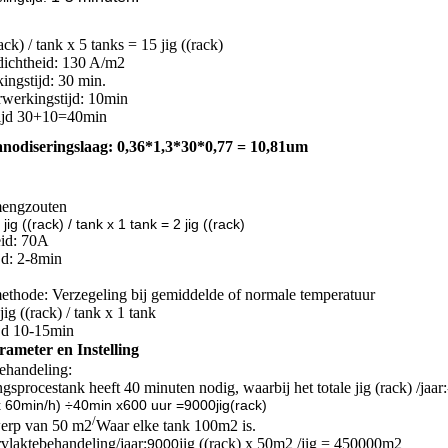
rack) / tank x 5 tanks = 15 jig ((rack)
dichtheid: 130 A/m2
ingstijd: 30 min.
rwerkingstijd: 10min
 tijd 30+10=40min
nodiseringslaag: 0,36*1,3*30*0,77 = 10,81um
mengzouten
ig ((rack) / tank x 1 tank = 2 jig ((rack)
eid: 70A
jd: 2-8min
ethode: Verzegeling bij gemiddelde of normale temperatuur
jig ((rack) / tank x 1 tank
jd 10-15min
ameter en Instelling
ehandeling:
gsprocestank heeft 40 minuten nodig, waarbij het totale jig (rack) /jaar:
 x 60min/h) ÷40min x600 uur =9000jig(rack)
/
erp van 50 m2
Waar elke tank 100m2 is.
vlaktebehandeling/jaar:
jig ((rack) x 50m2 /jig = 450000m2
9000