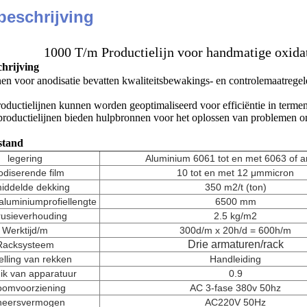
beschrijving
1000 T/m Productielijn voor handmatige oxidat
hrijving
nen voor anodisatie bevatten kwaliteitsbewakings- en controlemaatreg
oductielijnen kunnen worden geoptimaliseerd voor efficiëntie in termen
roductielijnen bieden hulpbronnen voor het oplossen van problemen om
stand
legering
Aluminium 6061 tot en met 6063 of 
diserende film
10 tot en met 12 μm
micron
iddelde dekking
350 m2/t (ton)
luminiumprofiellengte
6500 mm
rusieverhouding
2.5 kg/m2
Werktijd/m
300d/m x 20h/d = 600h/m
Drie armaturen
/rack
Racksysteem
elling van rekken
Handleiding
ik van apparatuur
0.9
oomvoorziening
AC 3-fase 380v 50hz
heersvermogen
AC220V 50Hz