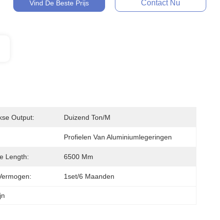
Contact Nu
Vind De Beste Prijs
kse Output:
Duizend Ton/m
Profielen Van Aluminiumlegeringen
le Length:
6500 Mm
Vermogen:
1set/6 Maanden
jn