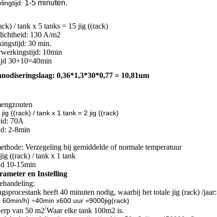
1-5 minuten.
ling
tijd:
rack) / tank x 5 tanks = 15 jig ((rack)
dichtheid: 130 A/m2
ingstijd: 30 min.
rwerkingstijd: 10min
 tijd 30+10=40min
nodiseringslaag: 0,36*1,3*30*0,77 = 10,81um
mengzouten
ig ((rack) / tank x 1 tank = 2 jig ((rack)
eid: 70A
jd: 2-8min
ethode: Verzegeling bij gemiddelde of normale temperatuur
jig ((rack) / tank x 1 tank
jd 10-15min
ameter en Instelling
ehandeling:
gsprocestank heeft 40 minuten nodig, waarbij het totale jig (rack) /jaar:
 x 60min/h) ÷40min x600 uur =9000jig(rack)
/
erp van 50 m2
Waar elke tank 100m2 is.