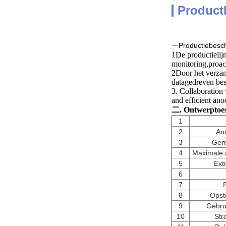
Product
一Productiebesch
1De productielij
monitoring,proac
2Door het verzam
datagedreven besl
3. Collaboration 
and efficient ano
二. Ontwerptoe
1
2
Ano
3
Gem
4
Maximale a
5
Ext
6
7
8
Opst
9
Gebru
10
Str