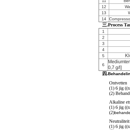
11
Be
12
Wa
13
14
Compressor
三.Process Ta
1
2
3
4
Kl
5
Mediumtem
6
0,7 g/l]
四.
Behandeli
Ontvetten
(1) 6 jig ((
(2) Behande
Alkaline et
(1) 6 jig ((
(2)
behande
Neutraliteit
(1) 6 jig ((