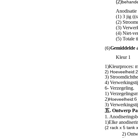
(2)
behande
Anodisatie
(1) 3 jig ((
(2) Stroom
(3) Verwerk
(4) Niet-ve
(5) Totale
Gemiddelde a
(6)
Kleur 1
1)
Kleurproces: 
2) Hoeveelheid:2 j
3) Stroomdichth
4) Verwerkingsti
6- Verzegeling.
1) Verzegelingsm
2)
6 
Hoeveelheid:
3) Verwerkingsti
五. Ontwerp Par
1. Anodiseringsb
1)
Elke anodiserin
(2 rack x 5 tank
2) Ontw