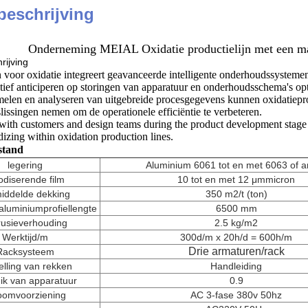
beschrijving
Onderneming MEIAL Oxidatie productielijn met een ma
rijving
n voor oxidatie integreert geavanceerde intelligente onderhoudssysteme
tief anticiperen op storingen van apparatuur en onderhoudsschema's opt
elen en analyseren van uitgebreide procesgegevens kunnen oxidatieprod
issingen nemen om de operationele efficiëntie te verbeteren.
with customers and design teams during the product development stage e
dizing within oxidation production lines.
stand
legering
Aluminium 6061 tot en met 6063 of 
diserende film
10 tot en met 12 μm
micron
iddelde dekking
350 m2/t (ton)
luminiumprofiellengte
6500 mm
rusieverhouding
2.5 kg/m2
Werktijd/m
300d/m x 20h/d = 600h/m
Drie armaturen
/rack
Racksysteem
elling van rekken
Handleiding
ik van apparatuur
0.9
oomvoorziening
AC 3-fase 380v 50hz