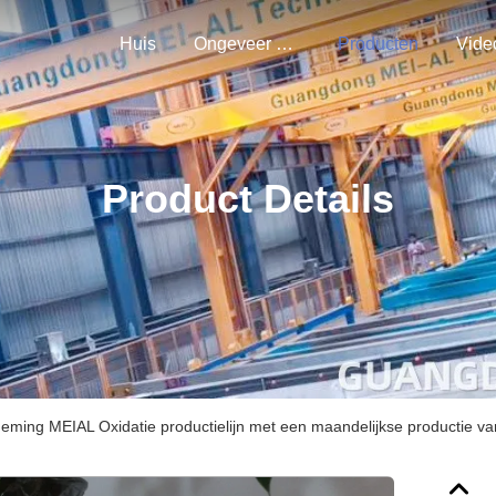
Huis
Ongeveer Ons
Producten
Vide
Product Details
ming MEIAL Oxidatie productielijn met een maandelijkse productie va