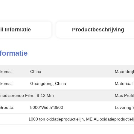
il Informatie
Productbeschrijving
nformatie
rkomst:
China
Maandelij
rkomst:
Guangdong, China
Materiaal:
Anodiserende Film:
8-12 Μm
Max Profi
Grootte:
8000*width*3500
Levering 
1000 ton oxidatieproductielijn
, 
MEIAL oxidatieproductieli