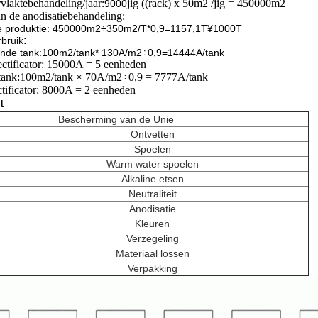
vlaktebehandeling/jaar:
jig ((rack) x 50m2 /jig = 450000m2
9000
n de anodisatiebehandeling:
e produktie: 450000m2÷350m2/T*0,9=1157,1T
¥1000T
:
bruik
ende tank:100m2/tank* 130A/m2÷0,9=14444A/tank
ctificator: 15000A = 5 eenheden
tank:
100m2/tank × 70A/m2÷0,9 = 7777A/tank
ctificator: 8000A = 2 eenheden
t
Bescherming van de Unie
Ontvetten
Spoelen
Warm water spoelen
Alkaline etsen
Neutraliteit
Anodisatie
Kleuren
Verzegeling
Materiaal lossen
Verpakking