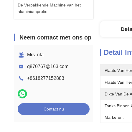
De Verpakkende Machine van het
aluminiumprofiel
Deta
Neem contact met ons op
Detail I
Mrs. rita
q870767@163.com
Plaats Van He
+8618277152883
Plaats Van He
Dikte Van De 
Tanks Binnen 
Contact nu
Markeren: