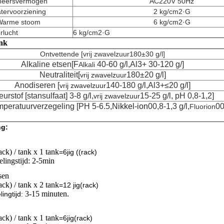
heersvermogen
AC220V 50Hz
tervoorziening
2 kg/cm2·G
Warme stoom
6 kg/cm2·G
lucht
6 kg/cm2·G
nk
Ontvettende [
vrij zwavelzuur
180±30 g/l]
Alkaline etsen
[F
40-60 g/l,Al3+ 30-120 g/]
Alkali
Neutraliteit
[
180±20 g/l]
vrij zwavelzuur
Anodiseren [
140-180 g/l,Al3+≤20 g/l]
vrij zwavelzuur
eurstof [stansulfaat]
3-8 g/l,
15-25 g/l, pH 0,8-1,2]
vrij zwavelzuur
peratuurverzegeling [PH 5-6.5,
Nikkel-ion
00,8-1,3 g/l,
00
Fluorion
ng:
rack) / tank x 1 tank
=6jig ((rack)
lingstijd: 2-5min
sen
rack) / tank x 2 tank
=
12 jig
(rack)
3-15 minuten.
ling
tijd:
rack) / tank x 1 tank
=
6jig
(rack)