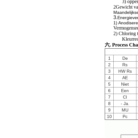
3) opper
2Gewicht va
Maandelijks
3.
Energiever
1) Anodiser
Vermogensre
2) Chloring 
Kleurre
六. Process Cha
1
De
2
Rs
3
HW Rs
4
AE
5
Niet
6
Een
7
Cl
8
- Ja.
9
MU
10
Pc