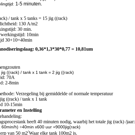
1-5 minuten.
ling
tijd:
rack) / tank x 5 tanks = 15 jig ((rack)
dichtheid: 130 A/m2
ingstijd: 30 min.
rwerkingstijd: 10min
 tijd 30+10=40min
nodiseringslaag: 0,36*1,3*30*0,77 = 10,81um
mengzouten
ig ((rack) / tank x 1 tank = 2 jig ((rack)
eid: 70A
jd: 2-8min
ethode: Verzegeling bij gemiddelde of normale temperatuur
jig ((rack) / tank x 1 tank
jd 10-15min
ameter en Instelling
ehandeling:
gsprocestank heeft 40 minuten nodig, waarbij het totale jig (rack) /jaar:
 x 60min/h) ÷40min x600 uur =9000jig(rack)
/
erp van 50 m2
Waar elke tank 100m2 is.