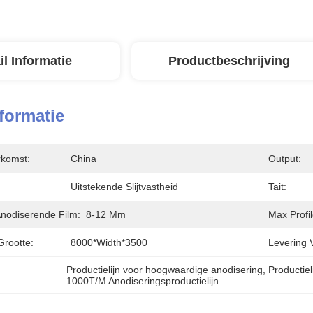
il Informatie
Productbeschrijving
nformatie
rkomst:
China
Output:
Uitstekende Slijtvastheid
Tait:
Anodiserende Film:
8-12 Μm
Max Profi
Grootte:
8000*width*3500
Levering 
Productielijn voor hoogwaardige anodisering
, 
Productiel
1000T/M Anodiseringsproductielijn