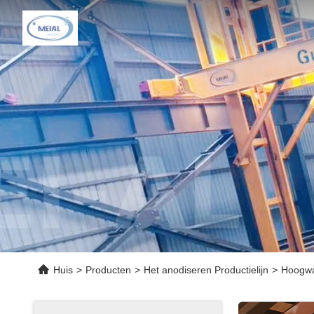
Huis
>
Producten
>
Het anodiseren Productielijn
>
Hoogwaa