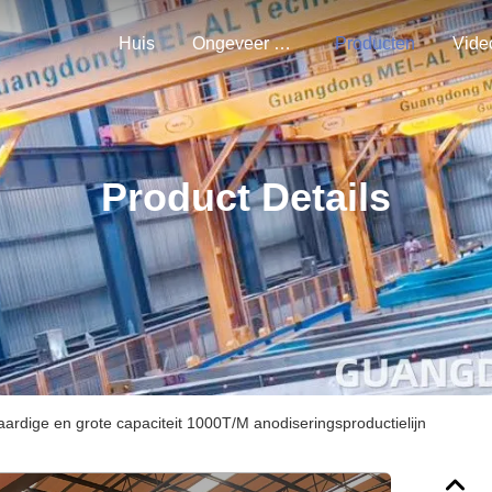
Huis
Ongeveer Ons
Producten
Vide
Product Details
rdige en grote capaciteit 1000T/M anodiseringsproductielijn