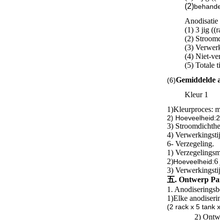
(2)
behande
Anodisatie
(1) 3 jig ((
(2) Stroom
(3) Verwerk
(4) Niet-ve
(5) Totale
Gemiddelde a
(6)
Kleur 1
1)
Kleurproces: 
2) Hoeveelheid:2 j
3) Stroomdichth
4) Verwerkingsti
6- Verzegeling.
1) Verzegelingsm
2)
6 
Hoeveelheid:
3) Verwerkingsti
五. Ontwerp Par
1. Anodiseringsb
1)
Elke anodiserin
(2 rack x 5 tank
2) Ontw