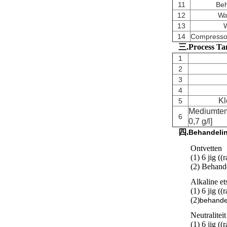
11
Be
12
Wa
13
14
Compressor
三.Process Ta
1
2
3
4
Kl
5
Mediumtem
6
0,7 g/l]
四.
Behandeli
Ontvetten
(1) 6 jig ((
(2) Behande
Alkaline et
(1) 6 jig ((
(2)
behande
Neutraliteit
(1) 6 jig ((