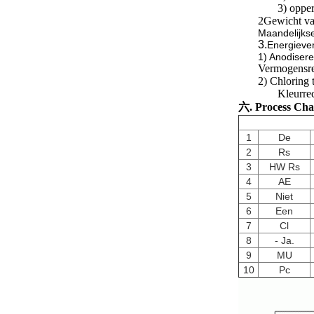
3) opper
2Gewicht va
Maandelijks
3.
Energiever
1) Anodiser
Vermogensre
2) Chloring 
Kleurre
六. Process Cha
1
De
2
Rs
3
HW Rs
4
AE
5
Niet
6
Een
7
Cl
8
- Ja.
9
MU
10
Pc