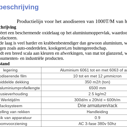
beschrijving
Productielijn voor het anodiseren van 1000T/M van ho
hrijving
ëert een beschermende oxidelaag op het aluminiumoppervlak, waardoor h
sfactoren.
e laag is veel harder en krabbenbestendiger dan gewoon aluminium, w
ingen zoals auto-onderdelen, kookgerei,en buitengereedschap.
dt een breed scala aan kleuren en afwerkingen, van mat tot glanzend,
nsumenten- en industriële producten.
stand
legering
Aluminium 6061 tot en met 6063 of 
diserende film
10 tot en met 12 μm
micron
iddelde dekking
350 m2/t (ton)
luminiumprofiellengte
6500 mm
rusieverhouding
2.5 kg/m2
Werktijd/m
300d/m x 20h/d = 600h/m
Drie armaturen
/rack
Racksysteem
elling van rekken
Handleiding
ik van apparatuur
0.9
oomvoorziening
AC 3-fase 380v 50hz