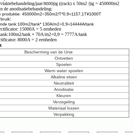
vlaktebehandeling/jaar:
jig ((rack) x 50m2 /jig = 450000m2
9000
n de anodisatiebehandeling:
e produktie: 450000m2÷350m2/T*0,9=1157,1T
¥1000T
:
bruik
ende tank:100m2/tank* 130A/m2÷0,9=14444A/tank
ctificator: 15000A = 5 eenheden
tank:
100m2/tank × 70A/m2÷0,9 = 7777A/tank
ctificator: 8000A = 2 eenheden
t
Bescherming van de Unie
Ontvetten
Spoelen
Warm water spoelen
Alkaline etsen
Neutraliteit
Anodisatie
Kleuren
Verzegeling
Materiaal lossen
Verpakking