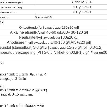
heersvermogen
AC220V 50Hz
tervoorziening
2 kg/cm2·G
Warme stoom
6 kg/cm2·G
lucht
6 kg/cm2·G
nk
Ontvettende [
vrij zwavelzuur
180±30 g/l]
Alkaline etsen
[F
40-60 g/l,Al3+ 30-120 g/]
Alkali
Neutraliteit
[
180±20 g/l]
vrij zwavelzuur
Anodiseren [
140-180 g/l,Al3+≤20 g/l]
vrij zwavelzuur
eurstof [stansulfaat]
3-8 g/l,
15-25 g/l, pH 0,8-1,2]
vrij zwavelzuur
peratuurverzegeling [PH 5-6.5,
Nikkel-ion
00,8-1,3 g/l,
00
Fluorion
ng:
rack) / tank x 1 tank
=6jig ((rack)
lingstijd: 2-5min
sen
rack) / tank x 2 tank
=
12 jig
(rack)
3-15 minuten.
ling
tijd:
rack) / tank x 1 tank
=
6jig
(rack)