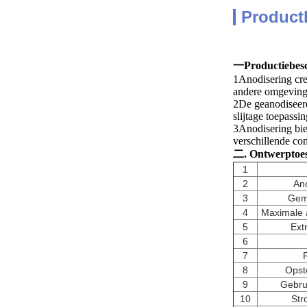
Product
一Productiebesc
1Anodisering cre
andere omgeving
2De geanodiseerd
slijtage toepass
3Anodisering bie
verschillende co
二. Ontwerptoe
1
2
Ano
3
Gem
4
Maximale a
5
Ext
6
7
8
Opst
9
Gebru
10
Str