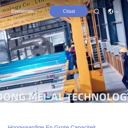
o
Evenementen
Citaat
Hoogwaardige En Grote Capaciteit