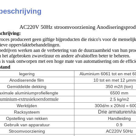
beschrijving
AC220V 50Hz stroomvoorziening Anodiseringsproducti
chrijving:
oces produceert geen giftige bijproducten die risico's voor de menselijk
ieve oppervlaktebehandelingen.
edrijven werken aan de verbetering van de duurzaamheid van hun proc
m het afgebroken zwavelzuur en andere afvalstoffen beter te beheren.
 is vaak ontworpen met een hoge mate van automatisering om de efficiënt
stand
legering
Aluminium 6061 tot en met 6
Anodiserende film
10 tot en met 12 μm
m
Gemiddelde dekking
350 m2/t (ton)
ximale aluminiumprofiellengte
6500 mm
uminium-extrusiekoersformule
2.5 kg/m2
Werktijden
300d/m x 20h/d = 60
Drie armaturen
/r
Racksysteem
Opstelling van rekken
Handleiding
Gebruik van apparatuur
0.9
Stroomvoorziening
AC220V 50Hz