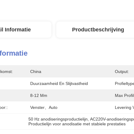
il Informatie
Productbeschrijving
nformatie
rkomst:
China
Output:
Duurzaamheid En Slijtvastheid
Profieltyp
8-12 Μm
Max Profi
or::
Venster、Auto
Levering 
50 Hz anodiseringsproductielijn
, 
AC220V-anodiseringspro
Productielijn voor anodisatie met stabiele prestaties