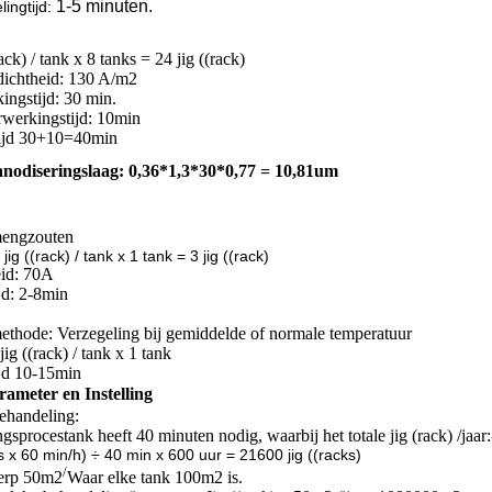
1-5 minuten.
ling
tijd:
rack) / tank x 8 tanks = 24 jig ((rack)
dichtheid: 130 A/m2
ingstijd: 30 min.
rwerkingstijd: 10min
 tijd 30+10=40min
nodiseringslaag: 0,36*1,3*30*0,77 = 10,81um
mengzouten
ig ((rack) / tank x 1 tank = 3 jig ((rack)
eid: 70A
jd: 2-8min
ethode: Verzegeling bij gemiddelde of normale temperatuur
jig ((rack) / tank x 1 tank
jd 10-15min
ameter en Instelling
ehandeling:
gsprocestank heeft 40 minuten nodig, waarbij het totale jig (rack) /jaar:
s x 60 min/h) ÷ 40 min x 600 uur = 21600 jig ((racks)
/
erp 50m2
Waar elke tank 100m2 is.