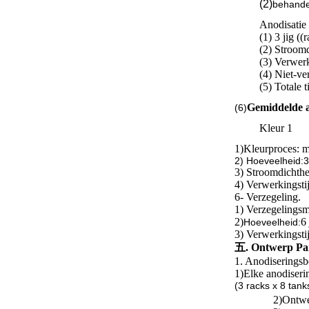
(2)
behande
Anodisatie
(1) 3 jig ((
(2) Stroom
(3) Verwerk
(4) Niet-ve
(5) Totale
Gemiddelde a
(6)
Kleur 1
1)
Kleurproces: 
2) Hoeveelheid:3 j
3) Stroomdichth
4) Verwerkingsti
6- Verzegeling.
1) Verzegelingsm
2)
6 
Hoeveelheid:
3) Verwerkingsti
五. Ontwerp Par
1. Anodiseringsb
1)
Elke anodiserin
(3 racks x 8 tank
2)
Ontw