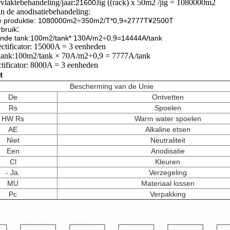
vlaktebehandeling/jaar:
Jig ((rack) x 50m2 /jig = 1080000m2
21600
n de anodisatiebehandeling:
e produktie: 1080000m2÷350m2/T*0,9=2777T
¥2500T
:
bruik
ende tank:100m2/tank* 130A/m2÷0,9=14444A/tank
ctificator: 15000A = 3 eenheden
tank:
100m2/tank × 70A/m2÷0,9 = 7777A/tank
ctificator: 8000A = 3 eenheden
t
Bescherming van de Unie
De
Ontvetten
Rs
Spoelen
HW Rs
Warm water spoelen
AE
Alkaline etsen
Niet
Neutraliteit
Een
Anodisatie
Cl
Kleuren
- Ja.
Verzegeling
MU
Materiaal lossen
Pc
Verpakking