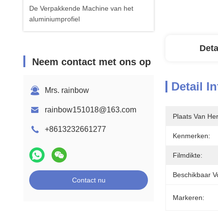
De Verpakkende Machine van het
aluminiumprofiel
Deta
Neem contact met ons op
Detail I
Mrs. rainbow
rainbow151018@163.com
Plaats Van He
+8613232661277
Kenmerken:
Filmdikte:
Beschikbaar Vo
Contact nu
Markeren: