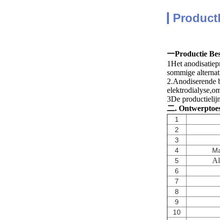
Product
一Productie Bes
1Het anodisatiepr
sommige alternat
2.Anodiserende b
elektrodialyse,o
3De productielijn
二. Ontwerptoe
1
2
3
4
Ma
Al
5
6
7
8
9
10