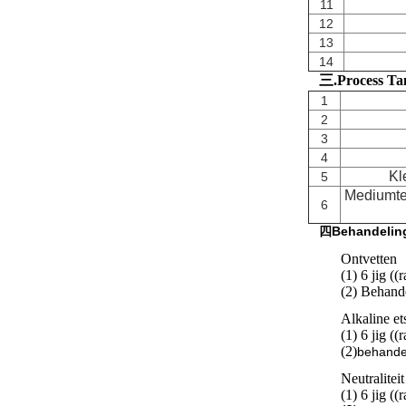
11
12
13
14
三.Process Ta
1
2
3
4
Kl
5
Mediumte
6
四Behandelin
Ontvetten
(1) 6 jig ((
(2) Behande
Alkaline et
(1) 6 jig ((
(2)
behande
Neutraliteit
(1) 6 jig ((