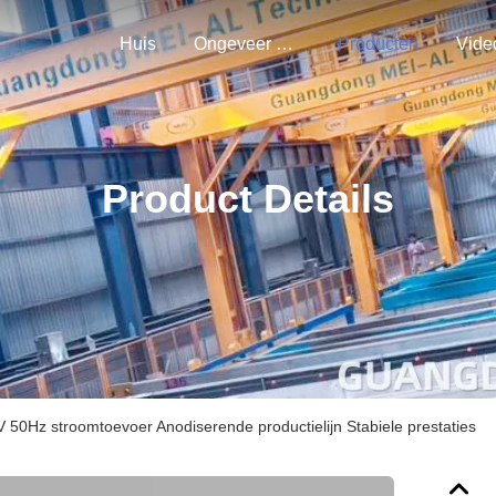
Huis
Ongeveer Ons
Producten
Vide
Product Details
50Hz stroomtoevoer Anodiserende productielijn Stabiele prestaties