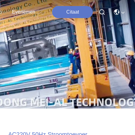
o
Evenementen
Citaat
AC220V 50Hz Stroomtoevoer