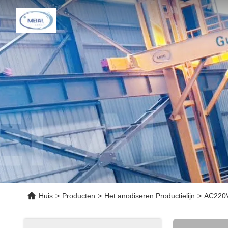
Huis
>
Producten
>
Het anodiseren Productielijn
>
AC220V 