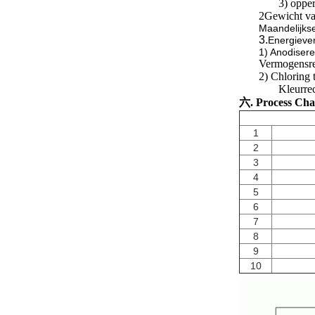
3) opper
2Gewicht va
Maandelijks
3.
Energiever
1) Anodiser
Vermogensre
2) Chloring 
Kleurre
六. Process Cha
1
2
3
4
5
6
7
8
9
10