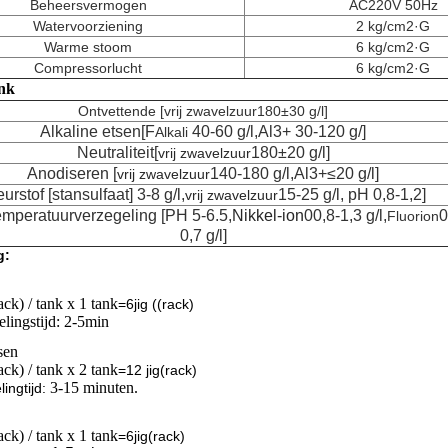
Beheersvermogen
AC220V 50Hz
Watervoorziening
2 kg/cm2·G
Warme stoom
6 kg/cm2·G
Compressorlucht
6 kg/cm2·G
nk
Ontvettende [
vrij zwavelzuur
180±30 g/l]
Alkaline etsen
[F
40-60 g/l,Al3+ 30-120 g/]
Alkali
Neutraliteit
[
180±20 g/l]
vrij zwavelzuur
Anodiseren [
140-180 g/l,Al3+≤20 g/l]
vrij zwavelzuur
eurstof [stansulfaat]
3-8 g/l,
15-25 g/l, pH 0,8-1,2]
vrij zwavelzuur
mperatuurverzegeling [PH 5-6.5,
Nikkel-ion
00,8-1,3 g/l,
0
Fluorion
0,7 g/l]
g:
rack) / tank x 1 tank
=6jig ((rack)
lingstijd: 2-5min
sen
rack) / tank x 2 tank
=
12 jig
(rack)
3-15 minuten.
ling
tijd:
rack) / tank x 1 tank
=
6jig
(rack)