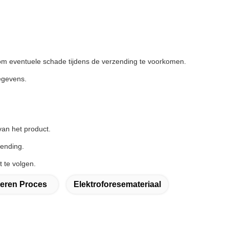
t om eventuele schade tijdens de verzending te voorkomen.
egevens.
an het product.
zending.
 te volgen.
deren Proces
Elektroforesemateriaal