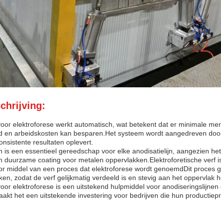
chrijving:
voor elektroforese werkt automatisch, wat betekent dat er minimale men
ijd en arbeidskosten kan besparen.Het systeem wordt aangedreven door 
onsistente resultaten oplevert.
n is een essentieel gereedschap voor elke anodisatielijn, aangezien he
en duurzame coating voor metalen oppervlakken.Elektroforetische verf i
r middel van een proces dat elektroforese wordt genoemdDit proces ge
ken, zodat de verf gelijkmatig verdeeld is en stevig aan het oppervlak h
voor elektroforese is een uitstekend hulpmiddel voor anodiseringslijnen
aakt het een uitstekende investering voor bedrijven die hun productiepr