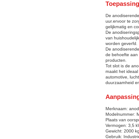
Toepassing
De anodiserende 
uur.ervoor te zo
gelijkmatig en c
De anodiseringspr
van huishoudelij
worden geverfd.
De anodiserende 
de behoefte aan h
producten.
Tot slot is de a
maakt het ideaal 
automotive, luch
duurzaamheid en
Aanpassin
Merknaam: anodis
Modelnummer: M
Plaats van oor
Vermogen: 3,5 
Gewicht: 2000 k
Gebruik: Industri