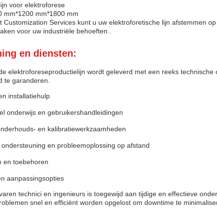
ijn voor elektroforese
00 mm*1200 mm*1800 mm
 Customization Services kunt u uw elektroforetische lijn afstemmen o
maken voor uw industriële behoeften..
ing en diensten:
de elektroforeseproductielijn wordt geleverd met een reeks technische
d te garanderen.
 en installatiehulp
el onderwijs en gebruikershandleidingen
onderhouds- en kalibratiewerkzaamheden
 ondersteuning en probleemoplossing op afstand
 en toebehoren
n aanpassingsopties
aren technici en ingenieurs is toegewijd aan tijdige en effectieve on
problemen snel en efficiënt worden opgelost om downtime te minimaliser