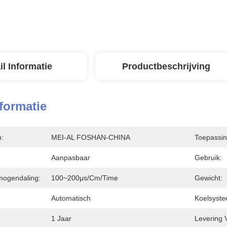
il Informatie
Productbeschrijving
nformatie
n:
MEI-AL FOSHAN-CHINA
Toepassin
Aanpasbaar
Gebruik:
mogendaling:
100~200μs/cm/time
Gewicht:
Automatisch
Koelsyste
1 Jaar
Levering 