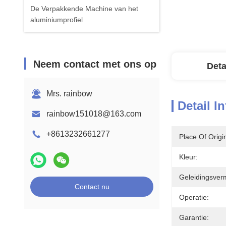
De Verpakkende Machine van het
aluminiumprofiel
Neem contact met ons op
Deta
Mrs. rainbow
Detail I
rainbow151018@163.com
+8613232661277
Place Of Origi
Kleur:
Geleidingsver
Contact nu
Operatie:
Garantie: