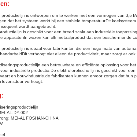
en:
productielijn is ontworpen om te werken met een vermogen van 3,5 kW
rgen dat het systeem werkt bij een stabiele temperatuurDit koelsysteem 
onsequent wordt aangebracht.
oductielijn is geschikt voor een breed scala aan industriële toepassinge
ke apparatenIn wezen kan elk metaalproduct dat een beschermende coat
productielijn is ideaal voor fabrikanten die een hoge mate van automa
andarbeidDit verhoogt niet alleen de productiviteit, maar zorgt er ook
nodiseringsproductielijn een betrouwbare en efficiënte oplossing voor h
voor industriële productie.De elektroforetische lijn is geschikt voor e
tvaart en bouwindustrie.de fabrikanten kunnen ervoor zorgen dat hun
 levensduur verhoogt.
g:
eringsproductielijn
EI-AL-DY-002
sprong: MEI-AL FOSHAN-CHINA
kW
g
eel