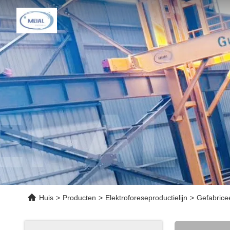
Huis
>
Producten
>
Elektroforeseproductielijn
>
Gefabrice