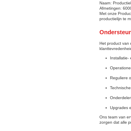
Naam: Productiel
Afmetingen: 60
Met onze Product
productielijn te 
Ondersteun
Het product van 
klanttevredenhei
Installatie-
Operatione
Reguliere 
Technische
Onderdelen
Upgrades e
Ons team van erv
zorgen dat alle 