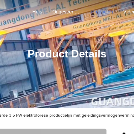
Huis
Ongeveer Ons
Producten
Vide
Product Details
erde 3,5 kW elektroforese productielijn met geleidingsvermogenvermind