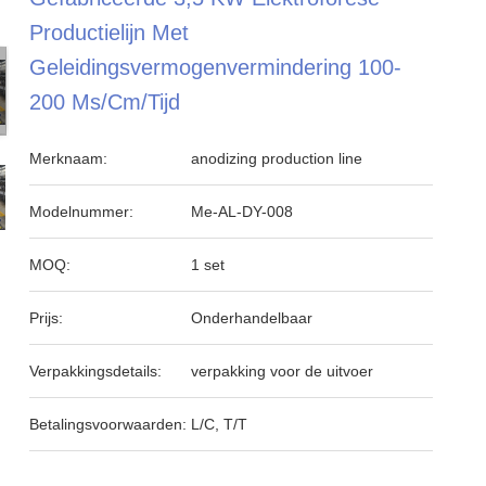
Productielijn Met
Geleidingsvermogenvermindering 100-
200 Μs/cm/tijd
Merknaam:
anodizing production line
Modelnummer:
Me-AL-DY-008
MOQ:
1 set
Prijs:
Onderhandelbaar
Verpakkingsdetails:
verpakking voor de uitvoer
Betalingsvoorwaarden:
L/C, T/T