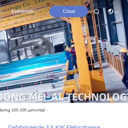
o
Evenementen
Citaat
ering 100-200 μs/cm/tijd
Gefabriceerde 3,5 KW Elektroforese