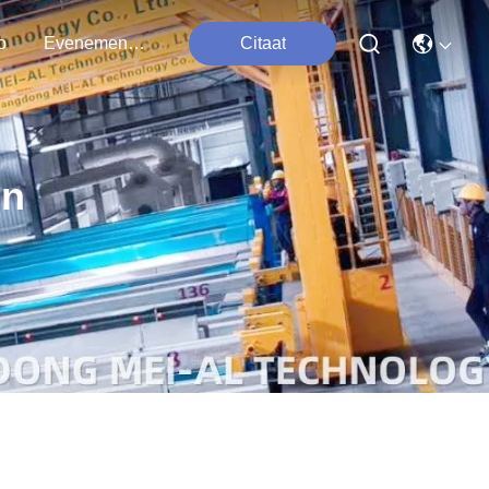
o
Evenementen
Citaat
jn