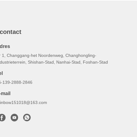
 contact
dres
r 1, Changgang-het Noordenweg, Changhongling-
ndustrieterrein, Shishan-Stad, Nanhai-Stad, Foshan-Stad
el
6-139-2888-2846
-mail
ainbow151018@163.com