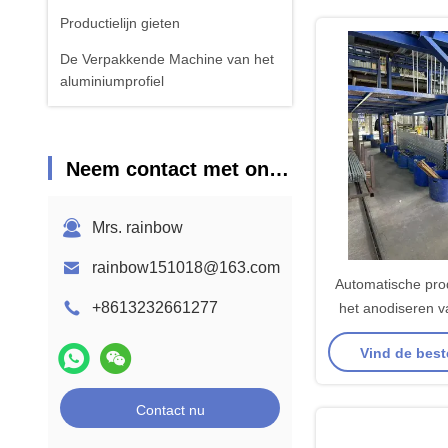
alumin
Productielijn gieten
De Verpakkende Machine van het
aluminiumprofiel
Neem contact met ons op
Mrs. rainbow
rainbow151018@163.com
Automatische prod
+8613232661277
het anodiseren v
van 800 ton per 
Vind de best
maximale profiell
mm en 
oppervlaktebehand
Contact nu
filmdikte van