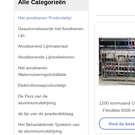
Alle Categorieën
Het anodiseren Productielijn
Geautomatiseerde het Anodiseren
Lijn
Anodiserend Lijnmateriaal
Anodiserende Lijntoebehoren
Het anodiseren
Waterzuiveringsinstallatie
Elektroforeseproductielijn
De Pers van de
aluminiumuitdrijving
1200 ton/maand Ui
Filmdikte 6500
de lijn van de poederdeklaag
profiellengte A
Vind de best
Het Behandelende Systeem van
productieli
de aluminiumuitdrijving
oppervlaktebeha