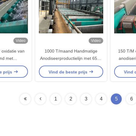
Video
Video
r oxidatie van
1000 T/maand Handmatige
150 T/M 
nd met
Anodiseerproductielijn met 6500
anodiser
ing en een
mm Maximale Profiellengte en 8-
filmdikte
e prijs
Vind de beste prijs
Vind 
ikte van 8-12
12 µm Filmdikte
1
2
3
4
5
6