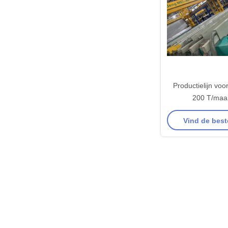
Productielijn voo
200 T/maa
afstandsbedien
Vind de best
anodiseringsfilmd
μm