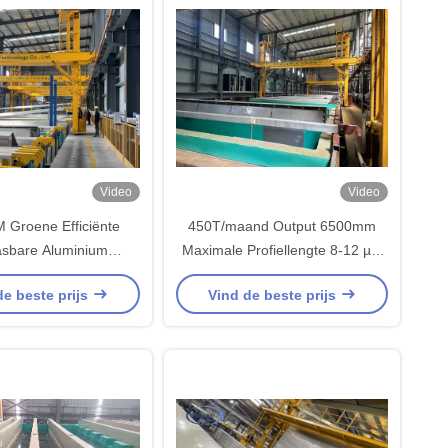
Video
Video
 Groene Efficiënte
450T/maand Output 6500mm
sbare Aluminium
Maximale Profiellengte 8-12 µm
rproductielijn voor
Aluminiumprofiel Anodiseerlijn
de beste prijs
Vind de beste prijs
onneframe's