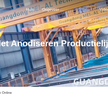
Huis
Ongeveer Ons
Producten
Vide
et Anodiseren Productieli
n Online