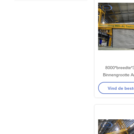
8000*breedte*
Binnengrootte A
productielijn voor
Vind de best
aluminium met sc
en automat