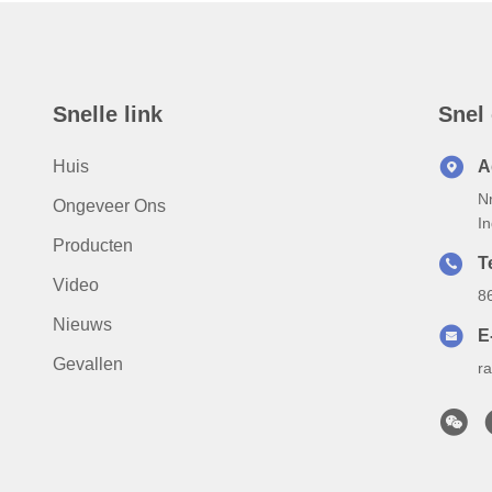
Snelle link
Snel
Huis
A
N
Ongeveer Ons
I
Producten
T
Video
8
Nieuws
E
Gevallen
r