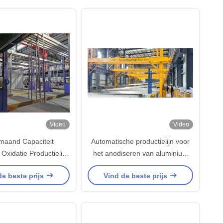
Video
Video
maand Capaciteit
Automatische productielijn voor
Oxidatie Productielijn
het anodiseren van aluminium
ote Monitoring en
van 800 T/maand met
de beste prijs
Vind de beste prijs
role en 8-12 µm
aanpasbare grootte 1-6500 mm
diseerlaagdikte
en uitstekende
oppervlaktebehandeling met
slijtagebestandheid