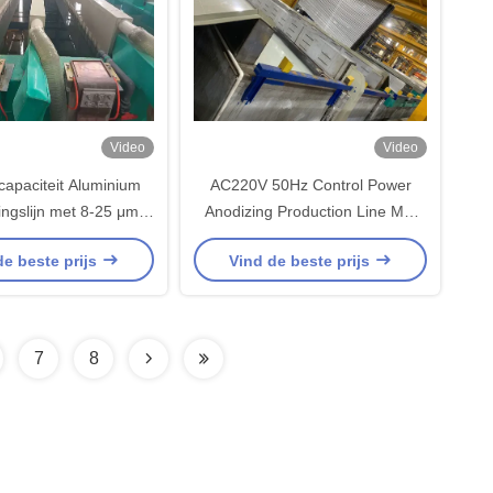
Video
Video
capaciteit Aluminium
AC220V 50Hz Control Power
ingslijn met 8-25 μm
Anodizing Production Line Met
 en 6500 mm maximale
Scalability Automation 6500mm
de beste prijs
Vind de beste prijs
profiellengte
Max Profiellengte En 10~12μm
Filmdikte
7
8