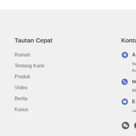
Tautan Cepat
Kont
Rumah
A
N
Tentang Kami
K
Produk
te
Video
8
Berita
E
Kasus
r