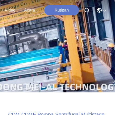
Video
Acara
Kutipan
CDM CDMF Pompa Sentrifugal Multistage