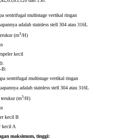
,65,85,120 dan 150:
sentrifugal multistage vertikal ringan
apannya adalah stainless stell 304 atau 316L
3
terukur (m
/H)
an
mpeler kecil
0:
-B:
 sentrifugal multistage vertikal ringan
uapannya adalah stainless stell 304 atau 316L
3
 terukur (m
/H)
an
er kecil B
 kecil A
gan maksimum, tinggi: