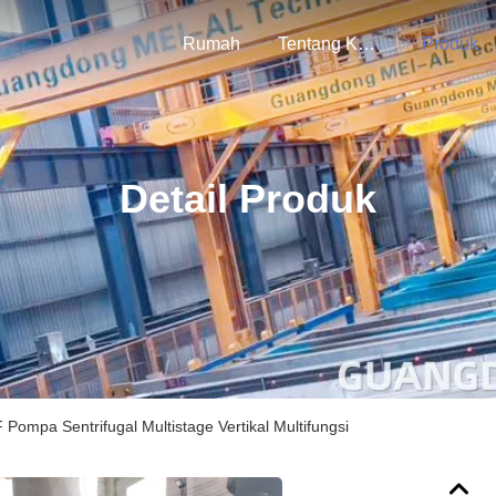
Rumah
Tentang Kami
Produk
Detail Produk
mpa Sentrifugal Multistage Vertikal Multifungsi