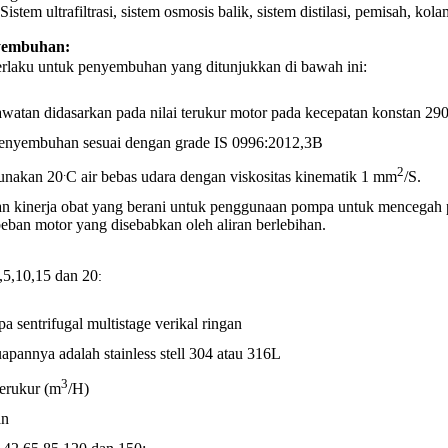
Sistem ultrafiltrasi, sistem osmosis balik, sistem distilasi, pemisah, kol
yembuhan
:
erlaku untuk penyembuhan yang ditunjukkan di bawah ini:
watan didasarkan pada nilai terukur motor pada kecepatan konstan 2
penyembuhan sesuai dengan grade IS 0996:2012,3B
.
2
unakan 20
C air bebas udara dengan viskositas kinematik 1 mm
/S.
an kinerja obat yang berani untuk penggunaan pompa untuk mencegah pa
eban motor yang disebabkan oleh aliran berlebihan.
,10,15 dan 20
​:
sentrifugal multistage verikal ringan
apannya adalah stainless stell 304 atau 316L
3
terukur (m
/H)
an