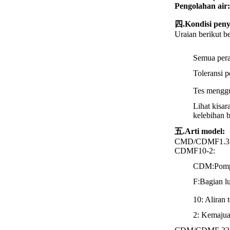
Pengolahan air:
四.Kondisi pen
Uraian berikut b
Semua pera
Toleransi 
Tes mengg
Lihat kisar
kelebihan b
五.
Arti model:
CMD/CDMF1.3,5
CDMF10-2:
CDM:Pompa 
F:Bagian lu
10: Aliran 
2: Kemaju