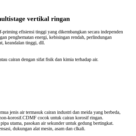
istage vertikal ringan
f-priming efisiensi tinggi yang dikembangkan secara independen
ngan penghematan energi, kebisingan rendah, perlindungan
 keandalan tinggi, dll.
au cairan dengan sifat fisik dan kimia terhadap air.
a jenis air termasuk cairan industri dan meida yang berbeda,
non-korosif.CDMF cocok untuk cairan korosif ringan.
nan pipa utama, pasokan air sekunder untuk gedung bertingkat.
nsasi, dukungan alat mesin, asam dan clkali.