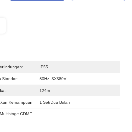
erlindungan:
IP55
 Standar:
50Hz :3X380V
kat:
124m
akan Kemampuan:
1 Set/dua Bulan
 Multistage CDMF