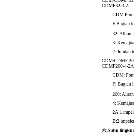
CDM/CDMF 32,42
CDMF32-3-2:
CDM:Pompa 
F:Bagian lu
32: Aliran 
3: Kemaju
2: Jumlah i
CDM/CDMF 20
CDMF200-4-2A
CDM: Pompa
F: Bagian l
200: Aliran
4: Kemaju
2A:1 impel
B:2 impeler
六.Suhu lingkun