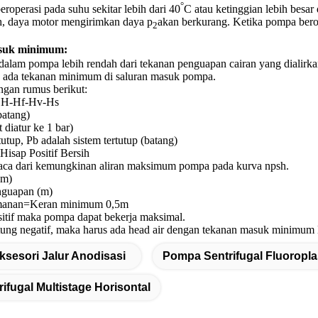
°
roperasi pada suhu sekitar lebih dari 40
C atau ketinggian lebih besa
h, daya motor mengirimkan daya p
akan berkurang. Ketika pompa berope
2
suk minimum:
 dalam pompa lebih rendah dari tekanan penguapan cairan yang dialirk
an ada tekanan minimum di saluran masuk pompa.
ngan rumus berikut:
H-Hf-Hv-Hs
batang)
 diatur ke 1 bar)
utup, Pb adalah sistem tertutup (batang)
isap Positif Bersih
ibaca dari kemungkinan aliran maksimum pompa pada kurva npsh.
(m)
guapan (m)
manan=Keran minimum 0,5m
sitif maka pompa dapat bekerja maksimal.
tung negatif, maka harus ada head air dengan tekanan masuk minimum
ksesori Jalur Anodisasi
Pompa Sentrifugal Fluoropla
ifugal Multistage Horisontal