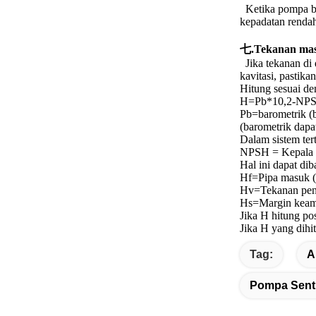
Ketika pompa be
kepadatan renda
七.Tekanan ma
Jika tekanan di
kavitasi, pastik
Hitung sesuai de
H=Pb*10,2-NPS
Pb=barometrik (
(barometrik dapat
Dalam sistem tert
NPSH = Kepala H
Hal ini dapat d
Hf=Pipa masuk 
Hv=Tekanan pen
Hs=Margin kea
Jika H hitung po
Jika H yang dihi
Tag:
A
Pompa Sentr