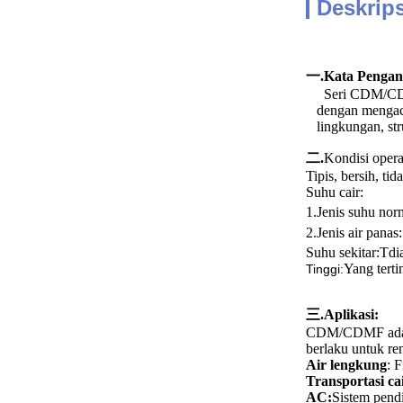
Deskrip
一.Kata Pengan
Seri CDM/CDMF
dengan mengacu
lingkungan, st
二.
Kondisi opera
Tipis, bersih, ti
Suhu cair:
1.
Jenis suhu nor
2.
Jenis air panas:
Suhu sekitar:T
di
Yang tert
Tinggi:
三.Aplikasi:
CDM/CDMF adalah 
berlaku untuk re
Air lengkung
: 
Transportasi ca
AC:
Sistem pend