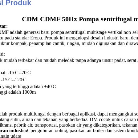
si Produk
CDM CDMF 50Hz Pompa sentrifugal mult
tar:
 adalah generasi baru pompa sentrifugal multistage vertikal non-sel
 pada standar Eropa. Produk ini mengadopsi desain industri baru, de
ruktur kompak, penampilan cantik, ringan, mudah digunakan dan dirawat,
si
:
dak mudah terbakar dan mudah meledak tanpa adanya unsur padat, serat at
.
.
mal: -15
C--70
C
.
.
 -15
C--120
C
.
a yang tertinggi adalah +40
C
inggi adalah 1000m
produk multifungsi dengan berbagai aplikasi, dapat mengangkut semu
ntang suhu, aliran dan tekanan yang berbeda.CDM cocok untuk cairan 
Filtransi pabrik air, transportasi, pasokan air yang dikategorikan, teka
iran industri
:
C
penguburan ooling, pasokan air boiler dan sistem konde
ingin udara