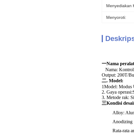
Menyediakan
Menyoroti:
Deskrip
一Nama peralat
Nama: Kontrol 
Output: 200T/Bu
二. Model:
1Model: Modus U
2. Gaya operasi:
3. Metode rak: S
三Kondisi desai
Alloy: Alu
Anodizing f
Rata-rata a