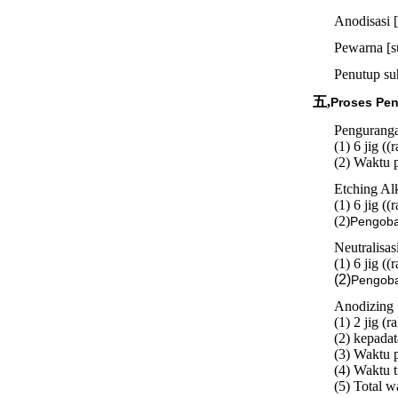
Anodisasi [
Pewarna [su
Penutup su
五,
Proses Pe
Pengurang
(1) 6 jig ((
(2) Waktu 
Etching Al
(1) 6 jig ((
(2)
Pengoba
Neutralisas
(1) 6 jig ((
(2)
Pengob
Anodizing
(1) 2 jig (r
(2) kepada
(3) Waktu p
(4) Waktu t
(5) Total 