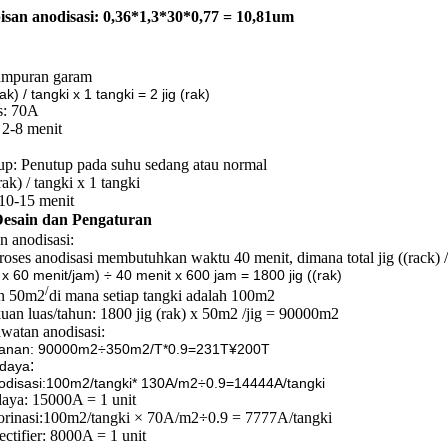
pisan anodisasi: 0,36*1,3*30*0,77 = 10,81um
Campuran garam
ak) / tangki x 1 tangki = 2 jig (rak)
s: 70A
 2-8 menit
up: Penutup pada suhu sedang atau normal
(rak) / tangki x 1 tangki
10-15 menit
esain dan Pengaturan
 anodisasi:
proses anodisasi membutuhkan waktu 40 menit, dimana total jig ((rack) /
i x 60 menit/jam) ÷ 40 menit x 600 jam = 1800 jig ((rak)
/
n 50m2
di mana setiap tangki adalah 100m2
kuan luas/tahun: 1800 jig (rak) x 50m2 /jig = 90000m2
awatan anodisasi:
ulanan: 90000m2÷350m2/T*0.9=231T
¥200T
:
 daya
nodisasi:100m2/tangki* 130A/m2÷0.9=14444A/tangki
daya: 15000A = 1 unit
rinasi:
100m2/tangki × 70A/m2÷0.9 = 7777A/tangki
ctifier: 8000A = 1 unit