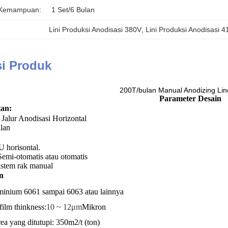
 Kemampuan:
1 Set/6 Bulan
Lini Produksi Anodisasi 380V
, 
Lini Produksi Anodisasi 
si Produk
200T/bulan Manual Anodizing Lin
Parameter Desain
an:
Jalur Anodisasi Horizontal
lan
 horisontal.
Semi-otomatis atau otomatis
istem rak manual
n
minium 6061 sampai 6063 atau lainnya
ilm thinkness:
10 ~ 12μm
Mikron
rea yang ditutupi: 350m2/t (ton)