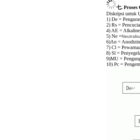
七. Proses 
Diskripsi untuk
1) De = Pengura
2) Rs = Pencuci
4) AE = Alkaline
5) Ne =
Neutralis
6)
An = Anodizi
7) Cl = Pewarna
8) Sl = Penyegel
9)
MU = Pengung
10) Pc = Penge