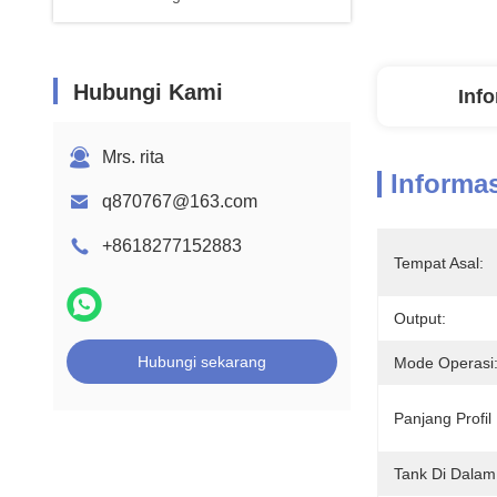
Hubungi Kami
Info
Mrs. rita
Informas
q870767@163.com
+8618277152883
Tempat Asal:
Output:
Hubungi sekarang
Mode Operasi
Panjang Profil
Tank Di Dalam