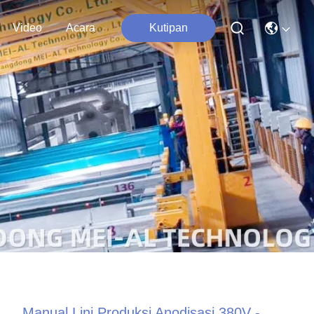
Video
Acara
Kutipan
Manual Lini Produksi Anodisasi 380V -