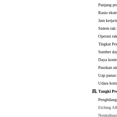
Panjang p
Rasio ekstr
Jam kerja/
Sistem rak
Operasi ra
Tingkat Pe
Sumber da
Daya kont
Pasokan ai
Uap panas
Udara kom
四, Tangki Pr
Penghilang
Etching Al
Neutralisas