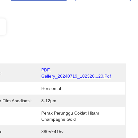
PDF 
:
Gallery_20240719_102320...20.pdf
Horisontal
 Film Anodisasi:
8-12µm
Perak Perunggu Coklat Hitam 
Champagne Gold
:
380V~415v