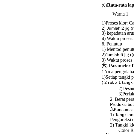
Rata-rata la
(6)
Warna 1
1)
Proses klor: 
2) Jumlah:2 jig (r
3) kepadatan aru
4) Waktu proses:
6. Penutup
1) Mentod penut
2)
6 jig (
Jumlah:
3) Waktu proses 
六. Parameter D
1Area pengolahan
1)
Setiap tangki 
( 2 rak x 1 tangk
2)
Desai
3)
Perla
2. Berat per
Produksi b
3.
Konsumsi
1) Tangki a
Pengoreksi 
2) Tangki klo
Color Re