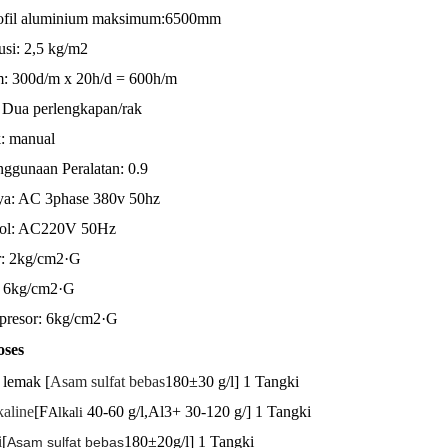
rofil aluminium maksimum:6500mm
usi: 2,5 kg/m2
m: 300d/m x 20h/d = 600h/m
: Dua perlengkapan
/rak
k: manual
nggunaan Peralatan: 0.9
ya: AC 3phase 380v 50hz
rol: AC220V 50Hz
r: 2kg/cm2·G
: 6kg/cm2·G
presor: 6kg/cm2·G
oses
 lemak [
Asam sulfat bebas
180±30 g/l] 1 Tangki
kaline
[F
40-60 g/l,Al3+ 30-120 g/] 1 Tangki
Alkali
i
[
180±20g/l] 1 Tangki
Asam sulfat bebas