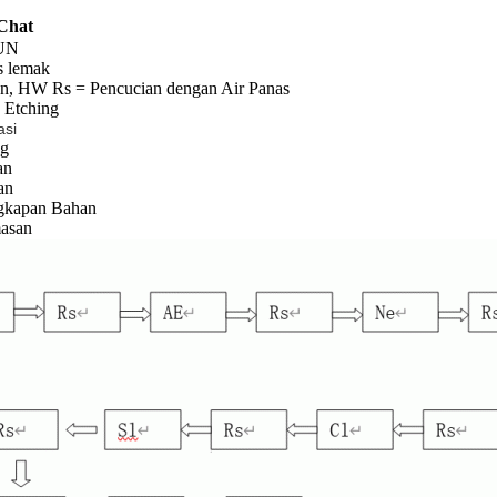
Chat
 UN
s lemak
an, HW Rs = Pencucian dengan Air Panas
 Etching
asi
ng
an
an
kapan Bahan
masan