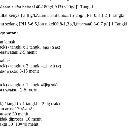
140-180g/l,Al3+≤20g/l]
1 Tangki
Asam sulfat bebas
lfat kenyal]
3-8 g/l,
15-25g/l, PH 0,8-1,2]
1 Tangki
Asam sulfat bebas
hu sedang [PH 5-6.5,
Ion nikel
00,8-1,3 g/l,
0.3-0.7 g/l] 1 Tangki
Fluorion
ngobatan:
an lemak
rack) / tangki x 1 tangki
=6jig ((rak)
perawatan: 2-5 menit
kaline
rack) / tangki x 2 tangki
=
12 jig
(rak)
3-15 menit
tan
waktu:
i
rack) / tangki x 1 tangki
=
6jig
(rak)
1-5 menit
atan
waktu:
ak) / tangki x 1 tangki = 2 jig (rak)
tan arus: 130A/m2
roses: 30 menit
idak diproses: 10 menit
waktu 30+10=40 menit