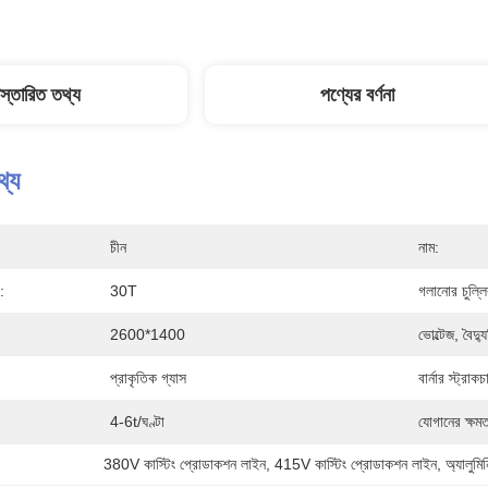
িস্তারিত তথ্য
পণ্যের বর্ণনা
থ্য
চীন
নাম:
:
30T
গলানোর চুল্ল
2600*1400
ভোল্টেজ, বৈদ
প্রাকৃতিক গ্যাস
বার্নার স্ট্রাকচ
4-6t/ঘণ্টা
যোগানের ক্ষমত
380V কাস্টিং প্রোডাকশন লাইন
, 
415V কাস্টিং প্রোডাকশন লাইন
, 
অ্যালুমি