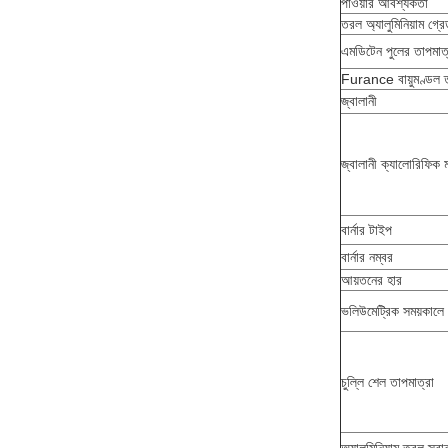
পাওয়ার আবশ্যকতা
তরল অ্যালুমিনিয়াম গ্র
এমডিটেন পুলের তাপমাত্
Furance বায়ুমণ্ডল ত
জ্বালানী
জ্বালানী ক্যালোরিফিক ম
বার্নার টাইপ
বার্নার নম্বর
আয়তনের হার
ভলিউমেট্রিক সময়কালে
চুল্লি শেল তাপমাত্রা