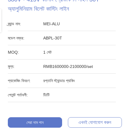
অ্যালুমিনিয়াম বিলেট কাস্টিং লাইন
ব্র্যান্ড নাম:
MEI-ALU
মডেল নম্বর:
ABPL-30T
MOQ:
1 সেট
মূল্য:
RMB1600000-2100000/set
প্যাকেজিং বিবরণ:
রপ্তানি স্ট্যান্ডার প্যাকিং
পেমেন্ট শর্তাবলী:
টি/টি
এখনই যোগাযোগ করুন
সেরা দাম পান