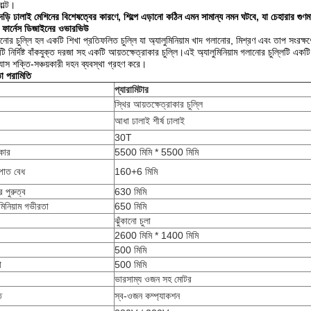
োল্ট।
ের দড়ি ঢালাই মেশিনের বিশেষত্বের কারণে, শিল্পে এড়ানো কঠিন এমন সামান্য নমন ঘটবে, যা চেহারার গু
টিং ফার্নেস ডিজাইনের ওভারভিউ
ানোর চুল্লি হল একটি শিখা প্রতিফলিত চুল্লি যা অ্যালুমিনিয়াম খাদ গলানোর, মিশ্রণ এবং তাপ সংরক্
 নির্দিষ্ট বাঁকযুক্ত দরজা সহ একটি আয়তক্ষেত্রাকার চুল্লি।এই অ্যালুমিনিয়াম গলানোর চুল্লিটি একট
 গ্যাস শক্তি-সঞ্চয়কারী দহন ব্যবস্থা গ্রহণ করে।
তা পরামিতি
প্যারামিটার
স্থির আয়তক্ষেত্রাকার চুল্লি
আধা ঢালাই শীর্ষ ঢালাই
30T
কার
5500 মিমি * 5500 মিমি
পাত বেধ
160+6 মিমি
 পুরুত্ব
630 মিমি
িনিয়াম গভীরতা
650 মিমি
ঝুঁকানো চুলা
2600 মিমি * 1400 মিমি
500 মিমি
থ
500 মিমি
ভারসাম্য ওজন সহ মোটর
ি
স্ব-ওজন কম্প্যাকশন