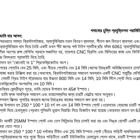
গলানোর চুল্লি প্রযুক্তিগত পরামিত
বং ডামি বার আসন
:
ের সরবরাহে সমস্ত ক্রিস্টালাইজার, অ্যালুমিনিয়াম তরল বিতরণ ব্যবস্থা, শীতল জল বিতরণ ব্যবস্থা এবং 
অ্যালুমিনিয়াম খাদ দিয়ে তৈরি একটি ডবল শীট জলের পর্দা টাইপ স্ফটিক;ছাঁচ ফাঁকা 6061 অ্যালুমিনিয়া
াঁকা অংশের রুক্ষ মেশিনিং প্রথমে সঞ্চালিত হয়, তারপরে CNC ড্রিলিং এবং মিলিংয়ের কাজ এবং ফিনি
চ বিশুদ্ধতা গ্রাফাইট দিয়ে তৈরি;
াদান হল "ঝোংনাই নং 1" প্রিফেব্রিকেটেড অংশ।
পরের প্লেটের বেধ 25 মিমি, এবং নীচের প্লেটের বেধ 14 মিমি।জলের ট্যাঙ্কটি অবিচ্ছিন্নভাবে ঢালাই
সোজা করার চিকিত্সা করা হয়।অবশেষে, ক্রিস্টালাইজারের সমাবেশ অবস্থান একটি CNC গ্যান্ট্রি মেশিনিং ক
সেফটি গ্রিড টাইপ স্ট্রাকচার যার উচ্চতা 800 মিমি এবং 14 মিমি, 10 মিমি স্টিল প্লেট দিয়ে ওয়েল্ড
িফেব্রিকেটেড অংশগুলির বেধ 10 মিমি।
ংক্রিয় কেন্দ্রীভূত সূত্র, ডামি হেডের উপাদান হল 45# ইস্পাত।
ডামি ব্লক সামগ্রিক সমাবেশ এবং ডায়াসেম্বলির জন্য চারটি বোল্টের সাথে সংযুক্ত।
শনাল ফিক্সড পুলারির মাধ্যমে জলের ট্যাঙ্কের কাজের সমতলে জল রাখা হয়।
ের উপাদান হল 250 * 100 * 10 বর্গ নল এবং 14 মিমি ইস্পাত প্লেট।ওয়েলহেড ফ্রেমের চারটি 
 প্লেট দিয়ে রেখাযুক্ত।প্রধান পুলিগুলি ডুয়াল বিয়ারিং দিয়ে ডিজাইন করা হয়েছে।ভারবহন মডেল
িং আর্মটি 25MM ইস্পাত প্লেট এবং তেল সিলিন্ডার দিয়ে ঢালাই করা হয় এবং লিঙ্ক হোলটি একটি মেঝে
ন করা যেতে পারে।
দান হল 250 * 100 * 10 বর্গাকার টিউব এবং 25 মিমি ইস্পাত প্লেট।নীচের গাড়িটি সামগ্রিকভাবে ঢালা
তে প্রক্রিয়াকরণের পরে পুরো নীচের গাড়িটিতে একটি ইউনিফাইড রেফারেন্স প্লেন থাকে, চারটি ইস্পাত দ