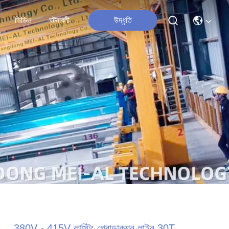
ভিডিও
ঘটনাবলী
উদ্ধৃতি
380V - 415V কাস্টিং প্রোডাকশন লাইন 30T