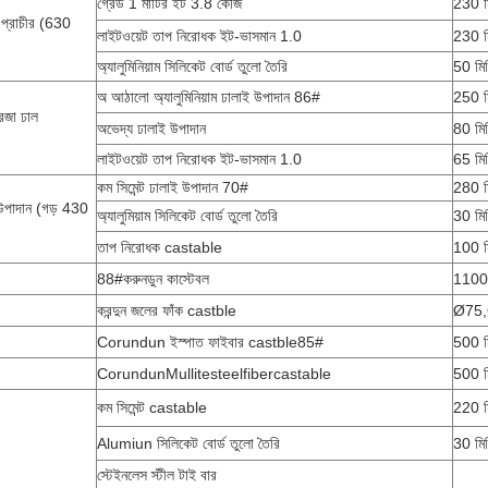
গ্রেড 1 মাটির ইট 3.8 কেজি
230 ম
 প্রাচীর (630
লাইটওয়েট তাপ নিরোধক ইট-ভাসমান 1.0
230 ম
অ্যালুমিনিয়াম সিলিকেট বোর্ড তুলো তৈরি
50 মি
অ আঠালো অ্যালুমিনিয়াম ঢালাই উপাদান 86#
250 ম
দরজা ঢাল
অভেদ্য ঢালাই উপাদান
80 মি
লাইটওয়েট তাপ নিরোধক ইট-ভাসমান 1.0
65 মি
কম সিমেন্ট ঢালাই উপাদান 70#
280 ম
র উপাদান (গড় 430
অ্যালুমিয়াম সিলিকেট বোর্ড তুলো তৈরি
30 মি
তাপ নিরোধক castable
100 ম
88#করুনডুন কাস্টেবল
1100 
করন্দুন জলের ফাঁক castble
Ø75
Corundun ইস্পাত ফাইবার castble85#
500 ম
CorundunMullitesteelfibercastable
500 ম
কম সিমেন্ট castable
220 ম
Alumiun সিলিকেট বোর্ড তুলো তৈরি
30 মি
স্টেইনলেস স্টীল টাই বার