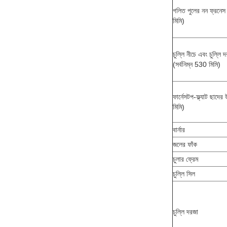
গলিত পুলের নন ফ্রনেস
মিমি)
চুল্লি নীচে এবং চুল্লি 
(সর্বনিম্ন 530 মিমি)
ফার্নেসটপ-ফ্ল্যাট ছাদে
মিমি)
বার্নার
জলের ফাঁক
চুলার ফ্রেম
চুল্লি সিল
চুল্লি দরজা