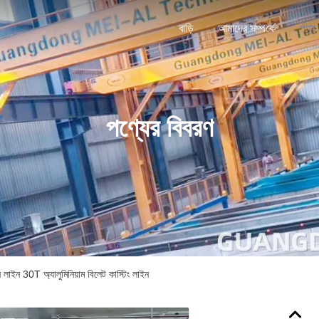
বাড়ি
আমাদের সম্পর্কে
পণ্য
পণ্যের বিবরণ
াইন 30T অ্যালুমিনিয়াম বিলেট কাস্টিং লাইন