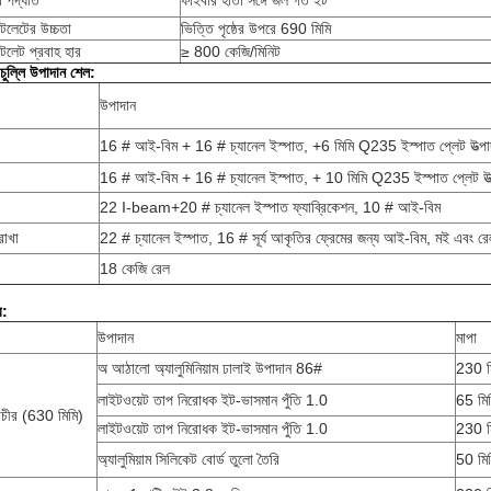
ব পদ্ধতি
ফাইবার হাতা সঙ্গে জল গর্ত ইট
টলেটের উচ্চতা
ভিত্তি পৃষ্ঠের উপরে 690 মিমি
টলেট প্রবাহ হার
≥ 800 কেজি/মিনিট
 চুল্লি উপাদান শেল
:
উপাদান
16 # আই-বিম + 16 # চ্যানেল ইস্পাত, +6 মিমি Q235 ইস্পাত প্লেট উত্প
16 # আই-বিম + 16 # চ্যানেল ইস্পাত, + 10 মিমি Q235 ইস্পাত প্লেট উত
22 I-beam+20 # চ্যানেল ইস্পাত ফ্যাব্রিকেশন, 10 # আই-বিম
রাখা
22 # চ্যানেল ইস্পাত, 16 # সূর্য আকৃতির ফ্রেমের জন্য আই-বিম, মই এবং র
18 কেজি রেল
র
:
উপাদান
মাপা
অ আঠালো অ্যালুমিনিয়াম ঢালাই উপাদান 86#
230 ম
লাইটওয়েট তাপ নিরোধক ইট-ভাসমান পুঁতি 1.0
65 মি
াচীর (630 মিমি)
লাইটওয়েট তাপ নিরোধক ইট-ভাসমান পুঁতি 1.0
230 ম
অ্যালুমিয়াম সিলিকেট বোর্ড তুলো তৈরি
50 মি