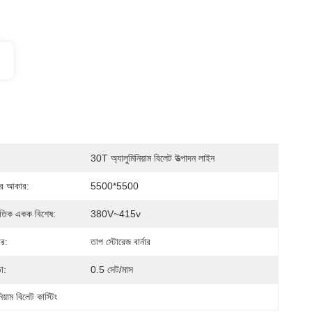
30T অ্যালুমিনিয়াম বিলেট উত্পাদন লাইন
ির আকার:
5500*5500
্যুতিক একক বিশেষ:
380V~415v
ার:
তাপ স্টোরেজ বার্নার
া:
0.5 সেট/মাস
নিয়াম বিলেট কাস্টিং