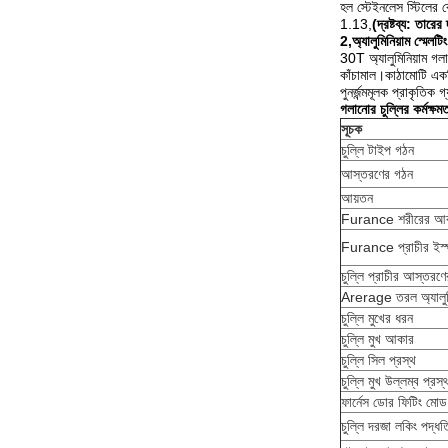
হল স্টেইনলেস স্টিলের ব
1.13,
(দ্রষ্টব্য: তার
2
,
অ্যালুমিনিয়াম স্মেল
30T অ্যালুমিনিয়াম গল
কাঁচামাল।কাঠামোটি একটি
পুনর্জন্মমূলক প্রাকৃতিক
গলানোর চুল্লির কর্মক্ষম
সূচক
চুল্লি টাইপ গঠন
আস্তরণের গঠন
আয়তন
Furance শরীরের আ
Furance প্রাচীর ইস্
চুল্লি প্রাচীর আস্তরণের
Arerage তরল অ্যালুম
চুল্লি মুখের ধরন
চুল্লি মুখ আকার
চুল্লি সিল প্রস্থ
চুল্লি মুখ উল্লম্ব প্রস্
ফার্নেস ডোর ফিটিং মোড
চুল্লি দরজা লকিং পদ্ধত