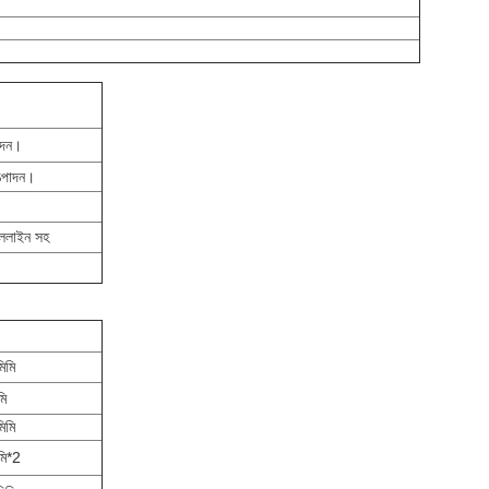
াদন।
্পাদন।
েললাইন সহ
িমি
মি
িমি
মি*2