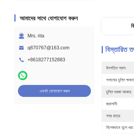
আমাদের সাথে যোগাযোগ করুন
ব
Mrs. rita
q870767@163.com
বিস্তারিত ত
+8618277152883
উৎপত্তি স্থল:
গলানোর চুল্লি ক্ষমতা
এখনই যোগাযোগ করুন
চুল্লি দরজা আকার:
জ্বালানী:
গন্ধ রাত্র:
বিশেষভাবে তুলে ধরা: