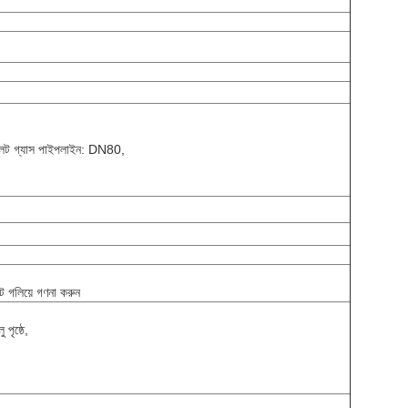
েট গ্যাস পাইপলাইন: DN80,
ট গলিয়ে গণনা করুন
 পৃষ্ঠে,