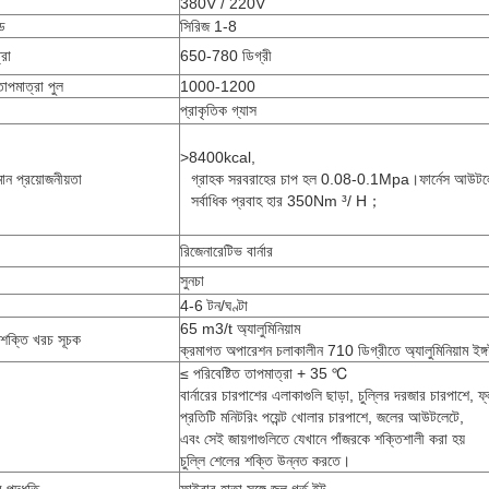
380V / 220V
েড
সিরিজ 1-8
রা
650-780 ডিগ্রী
াপমাত্রা পুল
1000-1200
প্রাকৃতিক গ্যাস
>8400kcal,
ান প্রয়োজনীয়তা
গ্রাহক সরবরাহের চাপ হল 0.08-0.1Mpa।ফার্নেস আউটল
সর্বাধিক প্রবাহ হার 350Nm ³/ H；
রিজেনারেটিভ বার্নার
সুনচা
4-6 টন/ঘণ্টা
65 m3/t অ্যালুমিনিয়াম
 শক্তি খরচ সূচক
ক্রমাগত অপারেশন চলাকালীন 710 ডিগ্রীতে অ্যালুমিনিয়াম ইঙ্গ
≤ পরিবেষ্টিত তাপমাত্রা + 35 ℃
বার্নারের চারপাশের এলাকাগুলি ছাড়া, চুল্লির দরজার চারপাশে, ফ্লু
প্রতিটি মনিটরিং পয়েন্ট খোলার চারপাশে, জলের আউটলেটে,
এবং সেই জায়গাগুলিতে যেখানে পাঁজরকে শক্তিশালী করা হয়
চুল্লি শেলের শক্তি উন্নত করতে।