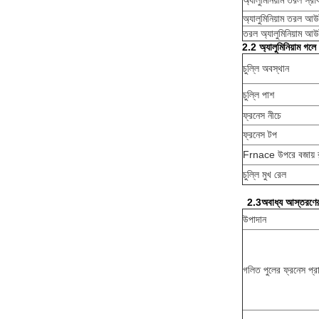
অ্যালুমিনিয়াম তরল স্রা
অ্যালুমিনিয়াম তরল আউ
তরল অ্যালুমিনিয়াম আউ
2.2
অ্যালুমিনিয়াম গলে
চুল্লি অবস্থান
চুল্লি পাশ
ফ্রনেস নীচে
ফ্রনেস টপ
Frnace উপরে বজায় 
চুল্লি মুখ রেল
2.3
অবাধ্য আস্তরণে
উপাদান
গলিত পুলের ফ্রনেস প্র