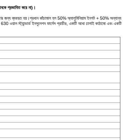
ণমানকে প্রভাবিত করে না)।
ষণের জন্য ব্যবহৃত হয়।প্রধান কাঁচামাল হল 50% অ্যালুমিনিয়াম ইনগট + 50% অন্যান্য
ি 630 ওয়াল স্ট্যান্ডার্ড ইনসুলেশন ফার্নেস প্রাচীর, একটি আধা ঢালাই কাঠামো এবং একটি