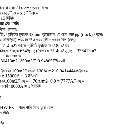
রি বা স্বাভাবিক তাপমাত্রায় সিলিং
(রেক) / ট্যাংক x ১টি ট্যাংক
0-15 মিনিট
ার এবং সেটিং
ত্সা এলাকাঃ
জিং প্রক্রিয়া ট্যাংক 33min প্রয়োজন, যেখানে মোট jig ((rack) / বছরঃ
৬০ মিনিট/ঘন্টা) ÷৩৩ মিনিট x ৬০০ ঘন্টা = ৬৫৪৫ জিগ (রেক)
/
ন 51.4m2
যেখানে প্রতিটি ট্যাংক 102.8m2 হয়
চিকিত্সা / বছরঃ 6545gig ((র্যাক) x 51.4m2 /gig = 336413m2
চিকিত্সা ওজনঃ
নঃ 336413m2÷350m2/T*0.9=865T
₹৮৫০টি
িং ট্যাঙ্কঃ 100m2/ট্যাঙ্ক* 130A/ m2÷0.9=14444A/ট্যাঙ্ক
ফায়ার: 15000A = 3 ইউনিট
ঙ্কঃ
100m2/ট্যাঙ্ক × 70A/m2÷0.9 = 7777A/ট্যাঙ্ক
নকারীঃ 8000A = 1 ইউনিট
া
 HW Rs = গরম পানি দিয়ে ধুয়ে ফেলা
 ইটিং
জিং