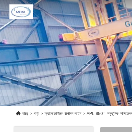
বাড়ি
>
পণ্য
>
অ্যানোডাইজিং উত্পাদন লাইন
>
APL-850T অনুভূমিক অক্সিডেশ