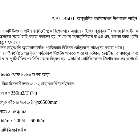
APL-850T অনুভূমিক অক্সিডেশন উৎপাদন লাই
কটি উত্পাদন লাইন বা সিস্টেমকে বিশেষভাবে অ্যানোডাইজিং প্রক্রিয়াটির জন্য ডিজাইন করা 
 অক্সাইড স্তর তৈরি করতে ব্যবহৃত হয়, সাধারণত অ্যালুমিনিয়াম বা এর খাদ, তাদের জারা প্রত
ing সহজতর।
ন লাইনগুলি অ্যানোডাইজিং প্রক্রিয়ার বিভিন্ন বৈচিত্র্যকে সামঞ্জস্য করতে পারে।
ন লাইনগুলিতে প্রক্রিয়া পর্যবেক্ষণ সিস্টেম থাকতে পারে যা বর্তমান, ভোল্টেজ, তাপমাত্র
 বা পূর্বনির্ধারিত পরামিতি থেকে বিচ্যুত হয়, এলার্ম বা নোটিফিকেশন ট্রিগার করা হয় অপারেট
ামঃ ৬০৬১ থেকে ৬০৬৩ অথবা অন্য
ফিল্ম চিন্তাশীলতাঃ
১০-১২ মাইক্রোমিটার
মাইক্রন
এলাকাঃ 350m2/T (টন)
ম প্রোফাইলের সর্বোচ্চ দৈর্ঘ্য:6500mm
নুপাতঃ 2.5kg/m2
ঃ 300d/m x 20h/d = 600h/m
 দুটি ফিক্সচার
/র্যাক