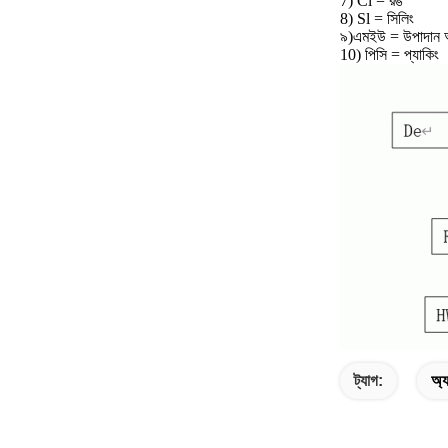
7) Cl = রঙ
8) Sl = সিলিং
৯)
এমইউ = উপাদান
10) পিসি = প্যাকিং
ট্যাগ:
অ্