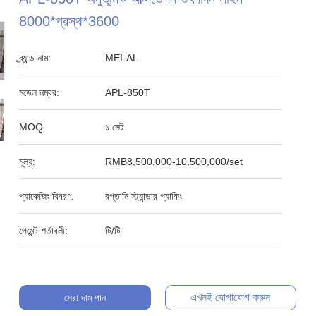
8000*প্রস্থ*3600
ব্র্যান্ড নাম:
MEI-AL
মডেল নম্বর:
APL-850T
MOQ:
১ সেট
মূল্য:
RMB8,500,000-10,500,000/set
প্যাকেজিং বিবরণ:
রপ্তানি স্ট্যান্ডার প্যাকিং
পেমেন্ট শর্তাবলী:
টি/টি
এখনই যোগাযোগ করুন
সেরা দাম পান