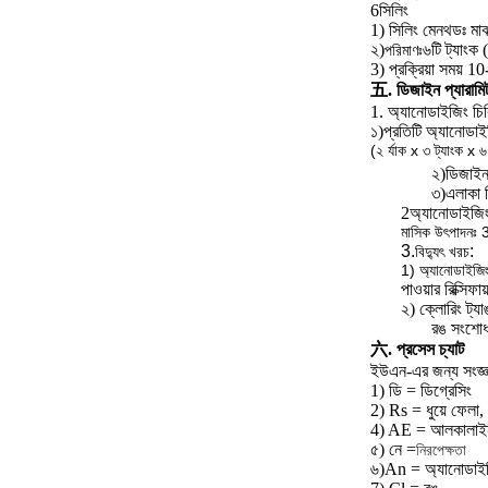
6সিলিং
1) সিলিং মেনথডঃ মাঝা
২)
৬টি ট্যাংক 
পরিমাণঃ
3) প্রক্রিয়া সময় 1
五. ডিজাইন প্যারামিট
1. অ্যানোডাইজিং চিকি
১)
প্রতিটি অ্যানোডাই
(২ র্যাক x ৩ ট্যাংক x 
২)
ডিজাই
৩)
এলাকা 
2অ্যানোডাইজিং 
মাসিক উৎপাদ
3.
:
বিদ্যুৎ খরচ
1) অ্যানোডাইজ
পাওয়ার রিক্সি
২) ক্লোরিং ট্যা
রঙ সংশোধ
六. প্রসেস চ্যাট
ইউএন-এর জন্য সংজ্ঞ
1) ডি = ডিগ্রেসিং
2) Rs = ধুয়ে ফেলা,
4) AE = আলকালাইন
৫) নে =
নিরপেক্ষতা
৬)
An = অ্যানোডাই