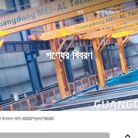
বাড়ি
আমাদের সম্পর্কে
পণ্য
পণ্যের বিবরণ
ন উৎপাদন লাইন 8000*প্রস্থ*3600