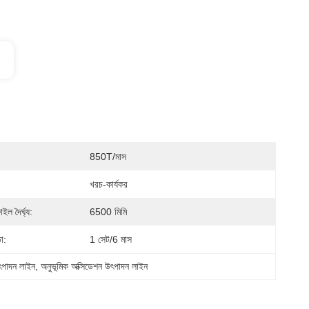
850T/মাস
খরচ-কার্যকর
াইল দৈর্ঘ্য:
6500 মিমি
া:
1 সেট/6 মাস
 উৎপাদন লাইন
, 
অনুভূমিক অক্সিডেশন উৎপাদন লাইন