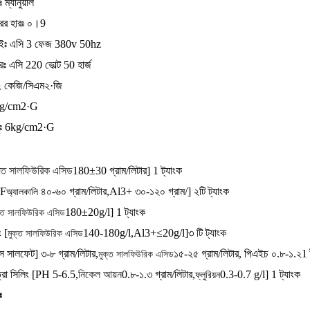
 ম্যানুয়াল
ারের হারঃ ০।9
্লাইঃ এসি 3 ফেজ 380v 50hz
ারঃ এসি 220 ভোল্ট 50 হার্জ
২ কেজি/সিএম২·জি
6kg/cm2·G
ায়ুঃ 6kg/cm2·G
ক্ত সালফিউরিক এসিড
180±30 গ্রাম/লিটার] 1 ট্যাংক
[F
৪০-৬০ গ্রাম/লিটার,Al3+ ৩০-১২০ গ্রাম/] ২টি ট্যাংক
অ্যালকালি
180±20g/l] 1 ট্যাংক
ক্ত সালফিউরিক এসিড
 [
140-180g/l,Al3+≤20g/l]
৩ টি ট্যাংক
মুক্ত সালফিউরিক এসিড
োস সালফেট]
৩-৮ গ্রাম/লিটার,
১৫-২৫ গ্রাম/লিটার, পিএইচ ০.৮-১.২
1 
মুক্ত সালফিউরিক এসিড
ত্রা সিলিং [PH 5-6.5,
নিকেল আয়ন
0.৮-১.৩ গ্রাম/লিটার,
0.3-0.7 g/l] 1 ট্যাংক
ফ্লুরিয়ন
ঃ