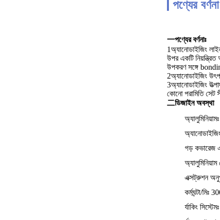
পণ্যের বর্ণনা
一পণ্যের বর্ণনাঃ
1অ্যানোডাইজিং লাইন এ
উপর একটি নিয়ন্ত্রিত
উপকরণ সঙ্গে bond
2অ্যানোডাইজিং উৎপাদ
3অ্যানোডাইজিং উত্পাদ
কোনো পরামিতি সেট সীমা
二ডিজাইন অবস্থা
অ্যালুমিনিয়
অ্যানোডাইজিং 
গড় কভারেজ 
অ্যালুমিনিয়া
এক্সট্রুশন অ
কর্মঘন্টা/মি
র্যাকিং সিস্টেমঃ