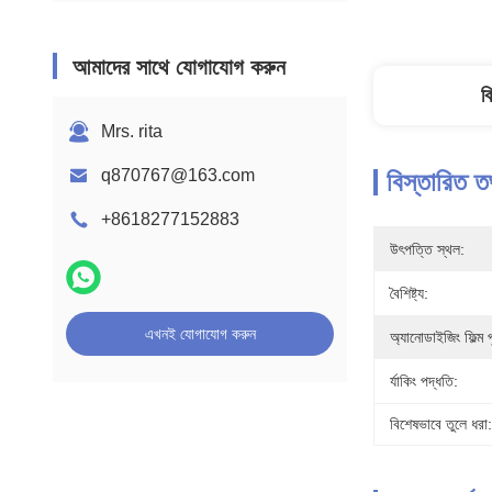
আমাদের সাথে যোগাযোগ করুন
ব
Mrs. rita
q870767@163.com
বিস্তারিত ত
+8618277152883
উৎপত্তি স্থল:
বৈশিষ্ট্য:
এখনই যোগাযোগ করুন
অ্যানোডাইজিং ফিল্ম প
র্যাকিং পদ্ধতি:
বিশেষভাবে তুলে ধরা: