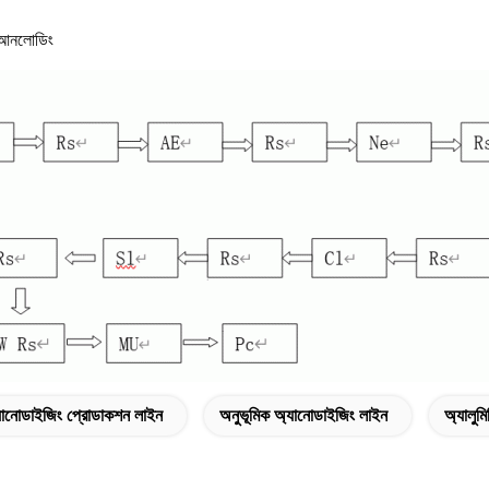
 আনলোডিং
যানোডাইজিং প্রোডাকশন লাইন
অনুভূমিক অ্যানোডাইজিং লাইন
অ্যালুম