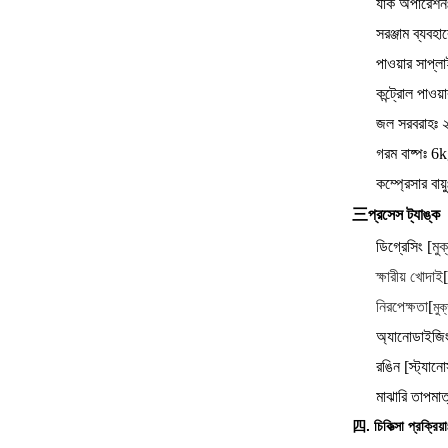
র্যাক অপারেশনঃ
সরঞ্জাম ব্যবহ
পাওয়ার সাপ
কন্ট্রোল পাওয়
জল সরবরাহঃ 
গরম বাষ্পঃ 
কম্প্রেসার ব
三প্রসেস ট্যাঙ্ক
ডিগ্রেসিং [
মু
ক্ষারীয় খোদাই
নিরপেক্ষতা
[
মু
অ্যানোডাইজিং
রঙিন [স্ট্যান
মাঝারি তাপমা
四. চিকিত্সা প্রক্রিয়া