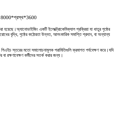
ন 8000*প্রস্থ*3600
হয়েছে।অ্যানোডাইজিং একটি ইলেক্ট্রোকেমিক্যাল প্রক্রিয়া যা ধাতুর পৃষ্ঠের
িরোধের বৃদ্ধি, পৃষ্ঠের কঠোরতা উন্নত, আলংকারিক সমাপ্তি প্রদান, বা অন্যান্য
া এবং পিএইচ স্তরের মতো সমালোচনামূলক পরামিতিগুলি ক্রমাগত পর্যবেক্ষণ করে।যদি
র বা রক্ষণাবেক্ষণ কর্মীদের সতর্ক করার জন্য।