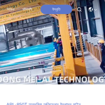
ভিডিও
ঘটনাবলী
উদ্ধৃতি
APL-850T অনুভূমিক অক্সিডেশন উৎপাদন লাইন