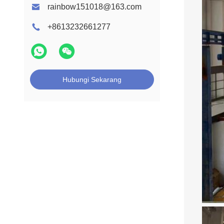
rainbow151018@163.com
+8613232661277
Hubungi Sekarang