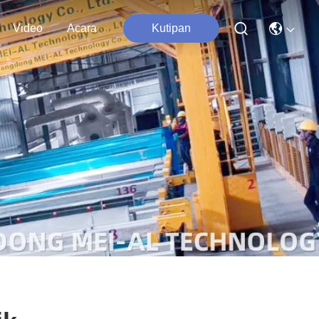
Video
Acara
Kutipan