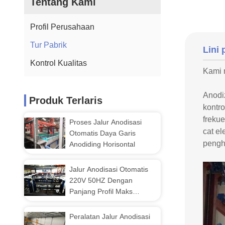
Tentang Kami
Profil Perusahaan
Tur Pabrik
Lini 
Kontrol Kualitas
Kami m
Anodiz
Produk Terlaris
kontro
frekue
Proses Jalur Anodisasi
cat el
Otomatis Daya Garis
pengha
Anodiding Horisontal
Jalur Anodisasi Otomatis
220V 50HZ Dengan
Panjang Profil Maks
12500mm
Peralatan Jalur Anodisasi