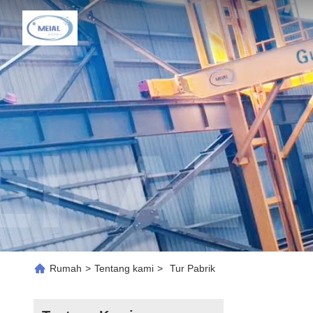
Rumah
>
Tentang kami
>
Tur Pabrik