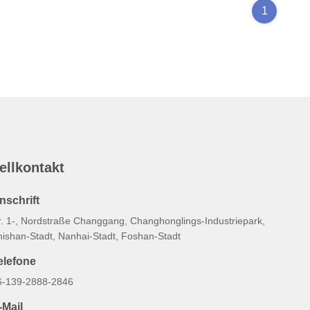
1
ellkontakt
nschrift
r. 1-, Nordstraße Changgang, Changhonglings-Industriepark,
hishan-Stadt, Nanhai-Stadt, Foshan-Stadt
elefone
6-139-2888-2846
-Mail