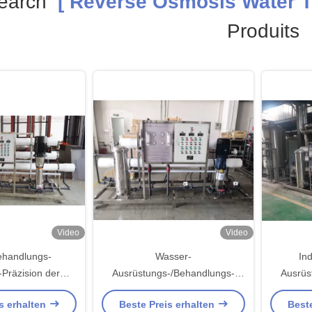
earch
[ Reverse Osmosis Water T
Produits
Video
Video
handlungs-
Wasser-
Ind
Präzision der
Ausrüstungs-/Behandlungs-
Ausrüs
smose-220V
Maschinen-Reinigung Umkehr-
Maschin
s erhalten
Beste Preis erhalten
Beste
striell
Osmose RO reine