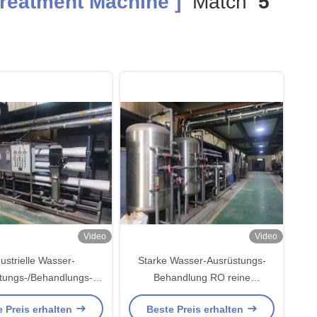
reatment Machine ]
Match
5
Video
Video
ustrielle Wasser-
Starke Wasser-Ausrüstungs-
tungs-/Behandlungs-
Behandlung RO reine
en-Reinigung RO reine
industrielle RO-Wasser-
 Preis erhalten
Beste Preis erhalten
Maschine