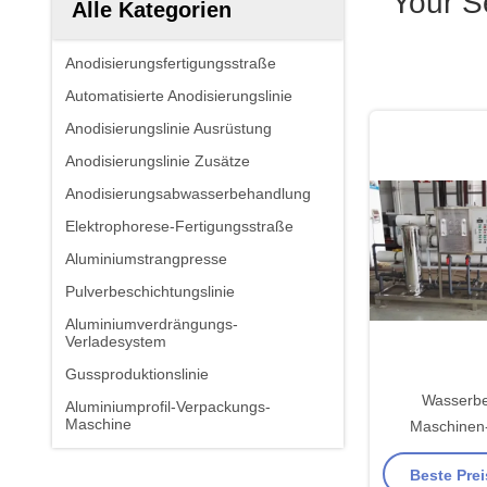
Your S
Alle Kategorien
Anodisierungsfertigungsstraße
Automatisierte Anodisierungslinie
Anodisierungslinie Ausrüstung
Anodisierungslinie Zusätze
Anodisierungsabwasserbehandlung
Elektrophorese-Fertigungsstraße
Aluminiumstrangpresse
Pulverbeschichtungslinie
Aluminiumverdrängungs-
Verladesystem
Gussproduktionslinie
Wasserbe
Aluminiumprofil-Verpackungs-
Maschine
Maschinen-
Umkehr-O
Beste Prei
indu