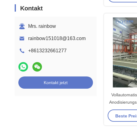
Kontakt
Mrs. rainbow
rainbow151018@163.com
+8613232661277
Kontakt jetzt
Vollautomati
Anodisierungs
Kapazit
Beste Prei
Tonnen/Mon
maximalen Pro