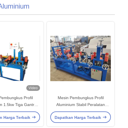
Aluminium
Video
Pembungkus Profil
Mesin Pembungkus Profil
m 1.5kw Tiga Gantry
Aluminium Stabil Peralatan
Multi Fungsi
Bagging Otomatis Yang Kuat
n Harga Terbaik
Dapatkan Harga Terbaik