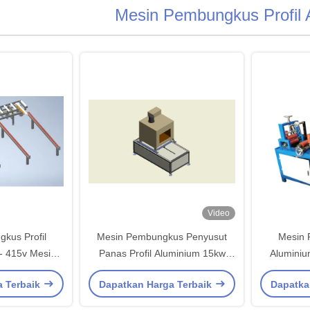
Mesin Pembungkus Profil 
Video
kus Profil
Mesin Pembungkus Penyusut
Mesin 
- 415v Mesin
Panas Profil Aluminium 15kw
Aluminiu
a 1,5kw
Stabil Semi Otomatis
a Terbaik
Dapatkan Harga Terbaik
Dapatka