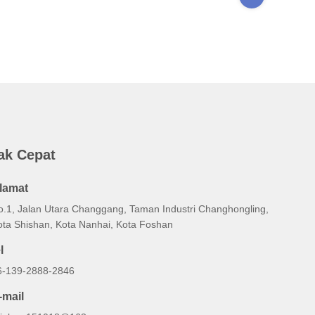
ak Cepat
lamat
o.1, Jalan Utara Changgang, Taman Industri Changhongling,
ota Shishan, Kota Nanhai, Kota Foshan
l
6-139-2888-2846
-mail