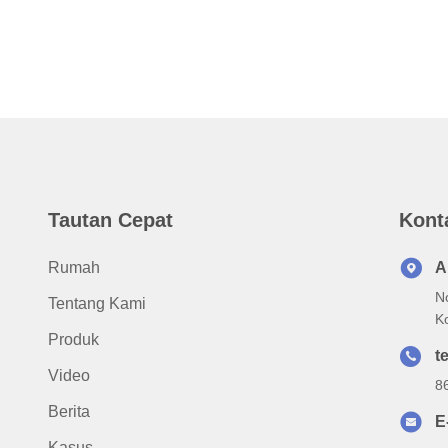
Tautan Cepat
Kont
Rumah
A
N
Tentang Kami
K
Produk
te
Video
8
Berita
E
Kasus