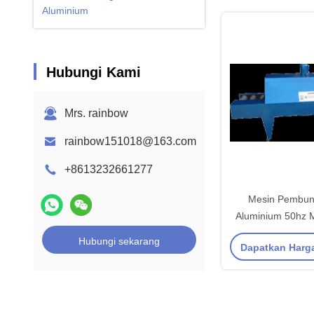
Aluminium
Hubungi Kami
Mrs. rainbow
rainbow151018@163.com
+8613232661277
Mesin Pembung
Aluminium 50hz M
Pita Semi O
Hubungi sekarang
Dapatkan Harg