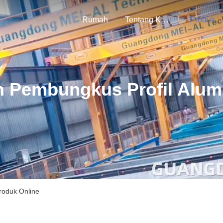
Rumah
Tentang Kami
Produk
n Pembungkus Profil Alum
roduk Online