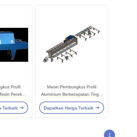
kus Profil
Mesin Pembungkus Profil
esin Perekat
Aluminium Berkecepatan Tinggi
tomatis
Mesin Bagging Otomatis Presisi
a Terbaik
Dapatkan Harga Terbaik
1