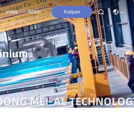
Video
Acara
Kutipan
inium