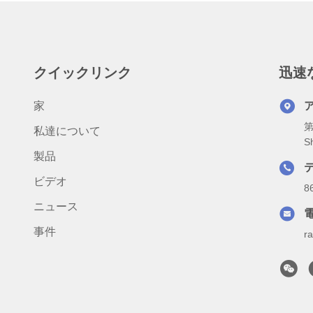
クイックリンク
迅速
家
第
私達について
S
製品
ビデオ
8
ニュース
事件
r