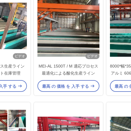
ビデオ
ビデオ
アノジス生産ライン
MEI-AL 1500T / M 適応プロセス
8000*幅*
ト在庫管理
最適化による酸化生産ライン
アルミ 606
ジ
 入手 する
最高 の 価格 を 入手 する
最高 の 