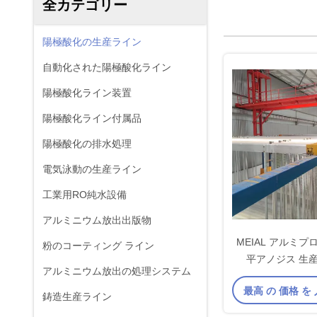
全カテゴリー
陽極酸化の生産ライン
自動化された陽極酸化ライン
陽極酸化ライン装置
陽極酸化ライン付属品
陽極酸化の排水処理
電気泳動の生産ライン
工業用RO純水設備
アルミニウム放出出版物
MEIAL アルミ
粉のコーティング ライン
平アノジス 生
アルミニウム放出の処理システム
最高 の 価格 を
鋳造生産ライン