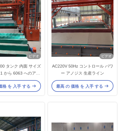
ビデオ
ビデオ
3500 タンク 内面 サイズ
AC220V 50Hz コントロール パワ
1 から 6063 へのアノ
ー アノジス 生産ライン
ス 生産ライン
価格 を 入手 する
最高 の 価格 を 入手 する