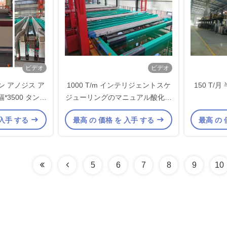
ビデオ
ビデオ
 アノジス ア
1000 T/m インテリジェントスケ
150 T
幅*3500 タンク
ジューリングのマニュアル酸化生
イズ
産ライン
 入手 する
最高 の 価格 を 入手 する
最高 の 
5
6
7
8
9
10