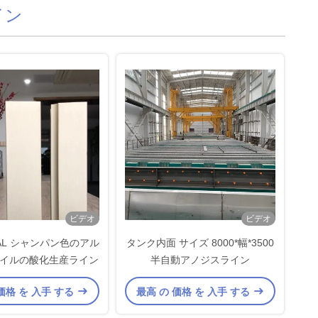
イン
ビデオ
ビデオ
 MAL シャンパン色のアル
タンク内面 サイズ 8000*幅*3500
イルの酸化生産ライン
半自動アノジスライン
価格 を 入手 する
最高 の 価格 を 入手 する