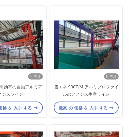
ビデオ
ビデオ
/月 高効率の自動アルミア
省エネ 900T/M アルミプロファイ
ノジスライン
ルのアノジス生産ライン
価格 を 入手 する
最高 の 価格 を 入手 する