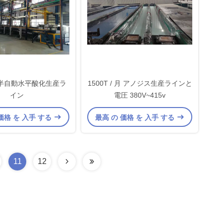
/月 半自動水平酸化生産ラ
1500T / 月 アノジス生産ラインと
イン
電圧 380V~415v
価格 を 入手 する
最高 の 価格 を 入手 する
11
12