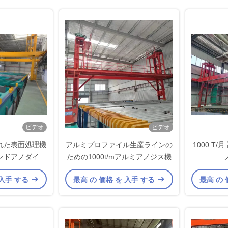
ビデオ
ビデオ
れた表面処理機
アルミプロファイル生産ラインの
1000 T
ンドアノダイス
ための1000t/mアルミアノジス機
ライン
 入手 する
最高 の 価格 を 入手 する
最高 の 