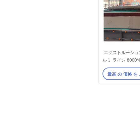
エクストルーション
ルミ ライン 8000*
内面 サ
最高 の 価格 を