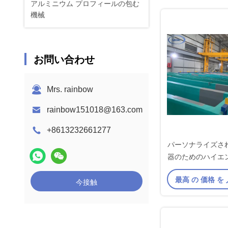
アルミニウム プロフィールの包む
機械
お問い合わせ
Mrs. rainbow
rainbow151018@163.com
+8613232661277
パーソナライズさ
器のためのハイエ
ング生産
最高 の 価格 を
今接触