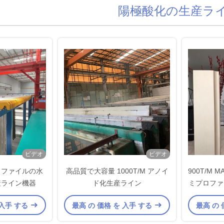
陽極酸化の生産ラ
ビデオ
ビデオ
プロファイルの水
高品質で大容量 1000T/M アノイ
900T/M
産ライン機器
ド化生産ライン
ミプロファ
 入手 する
最高 の 価格 を 入手 する
最高 の 